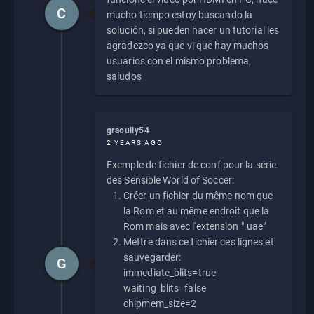
C
mucho tiempo estoy buscando la
solución, si pueden hacer un tutorial les
agradezco ya que vi que hay muchos
usuarios con el mismo problema,
saludos
graoully54
2 YEARS AGO
Exemple de fichier de conf pour la série
des Sensible World of Soccer:
Créer un fichier du même nom que
la Rom et au même endroit que la
Rom mais avec l'extension ".uae"
Mettre dans ce fichier ces lignes et
sauvegarder:
G
immediate_blits=true
waiting_blits=false
chipmem_size=2