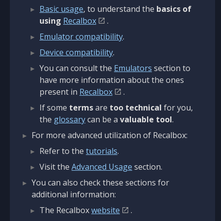
Basic usage
, to understand the
basics of
using
Recalbox
.
Emulator compatibility
.
Device compatibility
.
You can consult the
Emulators
section to
have more information about the ones
present in
Recalbox
.
If some
terms
are
too technical
for you,
the
glossary
can be a
valuable tool
.
For more advanced utilization of Recalbox:
Refer to the
tutorials
.
Visit the
Advanced Usage
section.
You can also check these sections for
additional information:
The Recalbox
website
.