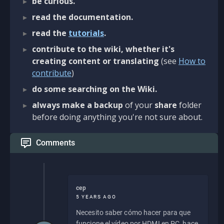
be curious.
read the documentation.
read the
tutorials
.
contribute to the wiki, whether it's
creating content or translating
(see
How to
contribute
)
do some searching on the Wiki.
always make a backup
of your
share
folder
before doing anything you're not sure about.
Comments
cep
5 YEARS AGO
Necesito saber cómo hacer para que
funcione el vídeo por HDMI en PC, hace