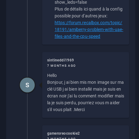
show_leds=false
Plus de détails ici quand à la config
possible pour d'autres jeux:
https://forum.recalbox.com/topic/
18191/amiberry-problem-with-uae-
files-and-the-cpu-speed
sintineddi1969
7 MONTHS AGO
Hello
Bonjour, j ai bien mis mon image sur ma
S
clé USB j ai bien installé mais je suis en
écran noir j'ai lu comment modifier mais
la je suis perdu, pourriez vous m aider
s'il vous plait .Merci
gameroreocookie2
7 MONTHS AGO