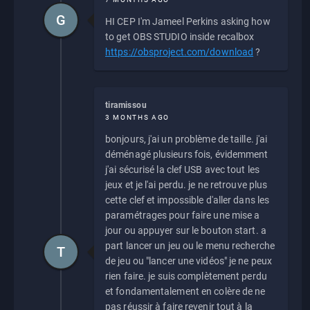
G
HI CEP I'm Jameel Perkins asking how
to get OBS STUDIO inside recalbox
https://obsproject.com/download
?
tiramissou
3 MONTHS AGO
bonjours, j'ai un problème de taille. j'ai
déménagé plusieurs fois, évidemment
j'ai sécurisé la clef USB avec tout les
jeux et je l'ai perdu. je ne retrouve plus
cette clef et impossible d'aller dans les
paramétrages pour faire une mise a
jour ou appuyer sur le bouton start. a
part lancer un jeu ou le menu recherche
T
de jeu ou "lancer une vidéos" je ne peux
rien faire. je suis complètement perdu
et fondamentalement en colère de ne
pas réussir à faire revenir tout à la