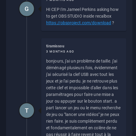
G
HI CEP I'm Jameel Perkins asking how
to get OBS STUDIO inside recalbox
https://obsproject.com/download
?
tiramissou
3 MONTHS AGO
bonjours, j'ai un problème de taille. j'ai
déménagé plusieurs fois, évidemment
j'ai sécurisé la clef USB avec tout les
jeux et je l'ai perdu. je ne retrouve plus
cette clef et impossible d'aller dans les
paramétrages pour faire une mise a
jour ou appuyer sur le bouton start. a
part lancer un jeu ou le menu recherche
T
de jeu ou "lancer une vidéos" je ne peux
rien faire. je suis complètement perdu
et fondamentalement en colère de ne
pas réussir à faire revenir tout à la