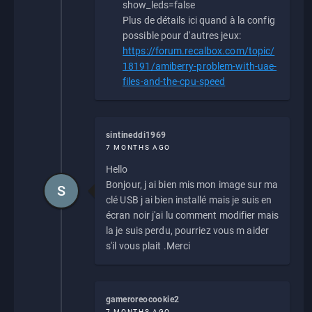
show_leds=false
Plus de détails ici quand à la config
possible pour d'autres jeux:
https://forum.recalbox.com/topic/
18191/amiberry-problem-with-uae-
files-and-the-cpu-speed
sintineddi1969
7 MONTHS AGO
Hello
Bonjour, j ai bien mis mon image sur ma
S
clé USB j ai bien installé mais je suis en
écran noir j'ai lu comment modifier mais
la je suis perdu, pourriez vous m aider
s'il vous plait .Merci
gameroreocookie2
7 MONTHS AGO