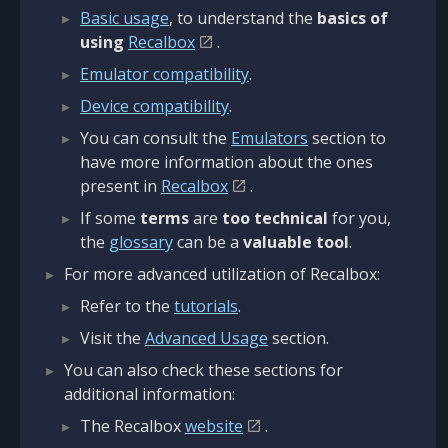
Basic usage
, to understand the
basics of
using
Recalbox
.
Emulator compatibility
.
Device compatibility
.
You can consult the
Emulators
section to
have more information about the ones
present in
Recalbox
.
If some
terms
are
too technical
for you,
the
glossary
can be a
valuable tool
.
For more advanced utilization of Recalbox:
Refer to the
tutorials
.
Visit the
Advanced Usage
section.
You can also check these sections for
additional information:
The Recalbox
website
.