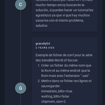
C
mucho tiempo estoy buscando la
solución, si pueden hacer un tutorial les
agradezco ya que vi que hay muchos
usuarios con el mismo problema,
saludos
graoully54
2 YEARS AGO
Exemple de fichier de conf pour la série
des Sensible World of Soccer:
Créer un fichier du même nom que
la Rom et au même endroit que la
Rom mais avec l'extension ".uae"
Mettre dans ce fichier ces lignes et
sauvegarder:
G
immediate_blits=true
waiting_blits=false
chipmem_size=2