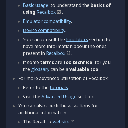
Basic usage
, to understand the
basics of
using
Recalbox
.
Emulator compatibility
.
Device compatibility
.
You can consult the
Emulators
section to
have more information about the ones
present in
Recalbox
.
If some
terms
are
too technical
for you,
the
glossary
can be a
valuable tool
.
For more advanced utilization of Recalbox:
Refer to the
tutorials
.
Visit the
Advanced Usage
section.
You can also check these sections for
additional information:
The Recalbox
website
.