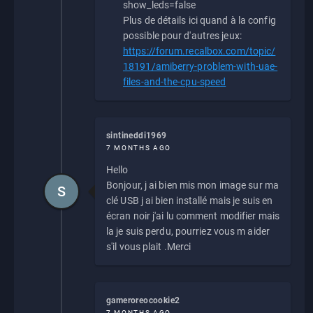
show_leds=false
Plus de détails ici quand à la config
possible pour d'autres jeux:
https://forum.recalbox.com/topic/
18191/amiberry-problem-with-uae-
files-and-the-cpu-speed
sintineddi1969
7 MONTHS AGO
Hello
Bonjour, j ai bien mis mon image sur ma
S
clé USB j ai bien installé mais je suis en
écran noir j'ai lu comment modifier mais
la je suis perdu, pourriez vous m aider
s'il vous plait .Merci
gameroreocookie2
7 MONTHS AGO