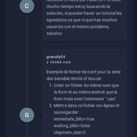
C
mucho tiempo estoy buscando la
solución, si pueden hacer un tutorial les
agradezco ya que vi que hay muchos
usuarios con el mismo problema,
saludos
graoully54
2 YEARS AGO
Exemple de fichier de conf pour la série
des Sensible World of Soccer:
Créer un fichier du même nom que
la Rom et au même endroit que la
Rom mais avec l'extension ".uae"
Mettre dans ce fichier ces lignes et
sauvegarder:
G
immediate_blits=true
waiting_blits=false
chipmem_size=2