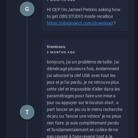
G
HI CEP I'm Jameel Perkins asking how
to get OBS STUDIO inside recalbox
https://obsproject.com/download
?
tiramissou
3 MONTHS AGO
bonjours, j'ai un problème de taille. j'ai
déménagé plusieurs fois, évidemment
j'ai sécurisé la clef USB avec tout les
jeux et je l'ai perdu. je ne retrouve plus
cette clef et impossible d'aller dans les
paramétrages pour faire une mise a
jour ou appuyer sur le bouton start. a
part lancer un jeu ou le menu recherche
T
de jeu ou "lancer une vidéos" je ne peux
rien faire. je suis complètement perdu
et fondamentalement en colère de ne
pas réussir à faire revenir tout à la