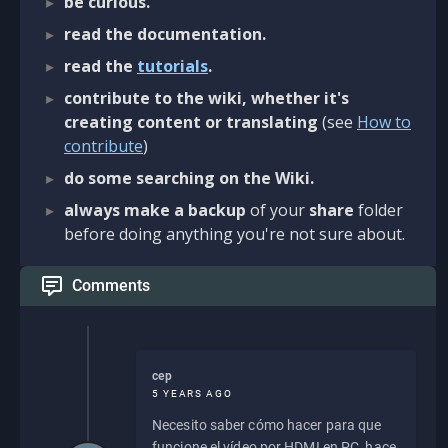
be curious.
read the documentation.
read the
tutorials
.
contribute to the wiki, whether it's
creating content or translating
(see
How to
contribute
)
do some searching on the Wiki.
always make a backup
of your
share
folder
before doing anything you're not sure about.
Comments
cep
5 YEARS AGO
Necesito saber cómo hacer para que
funcione el vídeo por HDMI en PC, hace