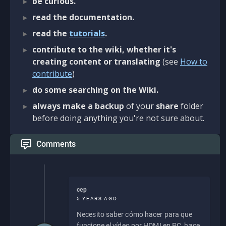
be curious.
read the documentation.
read the
tutorials
.
contribute to the wiki, whether it's
creating content or translating
(see
How to
contribute
)
do some searching on the Wiki.
always make a backup
of your
share
folder
before doing anything you're not sure about.
Comments
cep
5 YEARS AGO
Necesito saber cómo hacer para que
funcione el vídeo por HDMI en PC, hace