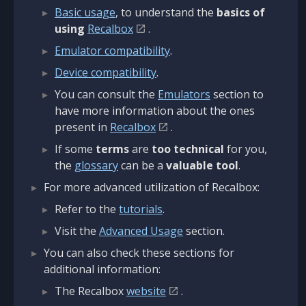
Basic usage
, to understand the
basics of
using
Recalbox
.
Emulator compatibility
.
Device compatibility
.
You can consult the
Emulators
section to
have more information about the ones
present in
Recalbox
.
If some
terms
are
too technical
for you,
the
glossary
can be a
valuable tool
.
For more advanced utilization of Recalbox:
Refer to the
tutorials
.
Visit the
Advanced Usage
section.
You can also check these sections for
additional information:
The Recalbox
website
.