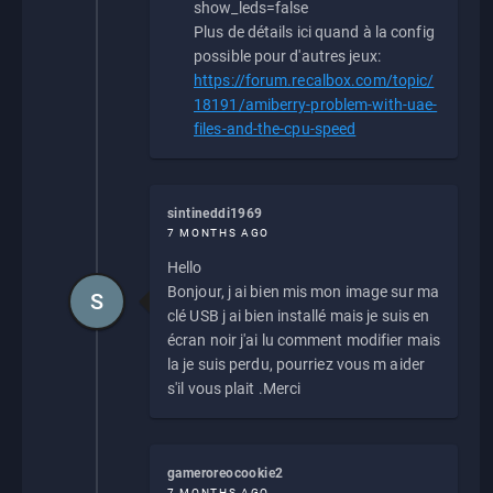
show_leds=false
Plus de détails ici quand à la config
possible pour d'autres jeux:
https://forum.recalbox.com/topic/
18191/amiberry-problem-with-uae-
files-and-the-cpu-speed
sintineddi1969
7 MONTHS AGO
Hello
Bonjour, j ai bien mis mon image sur ma
S
clé USB j ai bien installé mais je suis en
écran noir j'ai lu comment modifier mais
la je suis perdu, pourriez vous m aider
s'il vous plait .Merci
gameroreocookie2
7 MONTHS AGO