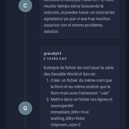
C
mucho tiempo estoy buscando la
solución, si pueden hacer un tutorial les
agradezco ya que vi que hay muchos
usuarios con el mismo problema,
saludos
graoully54
2 YEARS AGO
Exemple de fichier de conf pour la série
des Sensible World of Soccer:
Créer un fichier du même nom que
la Rom et au même endroit que la
Rom mais avec l'extension ".uae"
Mettre dans ce fichier ces lignes et
sauvegarder:
G
immediate_blits=true
waiting_blits=false
chipmem_size=2