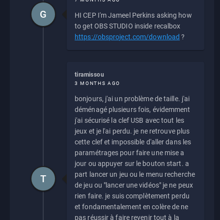
G
HI CEP I'm Jameel Perkins asking how
to get OBS STUDIO inside recalbox
https://obsproject.com/download
?
tiramissou
3 MONTHS AGO
bonjours, j'ai un problème de taille. j'ai
déménagé plusieurs fois, évidemment
j'ai sécurisé la clef USB avec tout les
jeux et je l'ai perdu. je ne retrouve plus
cette clef et impossible d'aller dans les
paramétrages pour faire une mise a
jour ou appuyer sur le bouton start. a
part lancer un jeu ou le menu recherche
T
de jeu ou "lancer une vidéos" je ne peux
rien faire. je suis complètement perdu
et fondamentalement en colère de ne
pas réussir à faire revenir tout à la