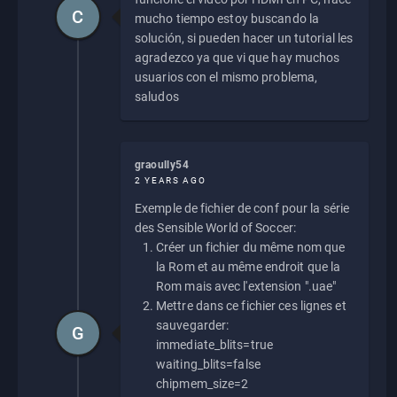
C
mucho tiempo estoy buscando la
solución, si pueden hacer un tutorial les
agradezco ya que vi que hay muchos
usuarios con el mismo problema,
saludos
graoully54
2 YEARS AGO
Exemple de fichier de conf pour la série
des Sensible World of Soccer:
Créer un fichier du même nom que
la Rom et au même endroit que la
Rom mais avec l'extension ".uae"
Mettre dans ce fichier ces lignes et
sauvegarder:
G
immediate_blits=true
waiting_blits=false
chipmem_size=2