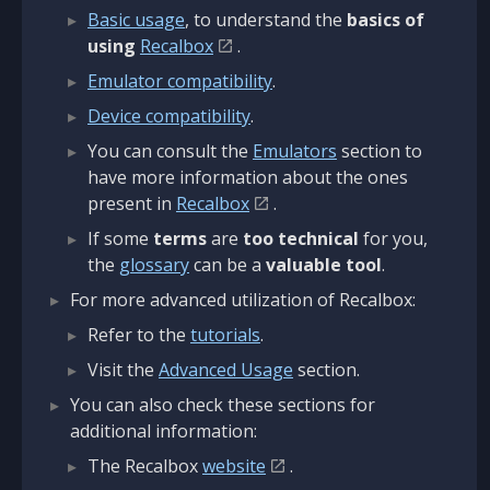
Basic usage
, to understand the
basics of
using
Recalbox
.
Emulator compatibility
.
Device compatibility
.
You can consult the
Emulators
section to
have more information about the ones
present in
Recalbox
.
If some
terms
are
too technical
for you,
the
glossary
can be a
valuable tool
.
For more advanced utilization of Recalbox:
Refer to the
tutorials
.
Visit the
Advanced Usage
section.
You can also check these sections for
additional information:
The Recalbox
website
.