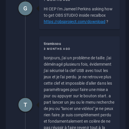
G
HI CEP I'm Jameel Perkins asking how
to get OBS STUDIO inside recalbox
https://obsproject.com/download
?
tiramissou
3 MONTHS AGO
bonjours, j'ai un problème de taille. j'ai
déménagé plusieurs fois, évidemment
j'ai sécurisé la clef USB avec tout les
jeux et je l'ai perdu. je ne retrouve plus
cette clef et impossible d'aller dans les
paramétrages pour faire une mise a
jour ou appuyer sur le bouton start. a
part lancer un jeu ou le menu recherche
T
de jeu ou "lancer une vidéos" je ne peux
rien faire. je suis complètement perdu
et fondamentalement en colère de ne
pas réussir à faire revenir tout à la