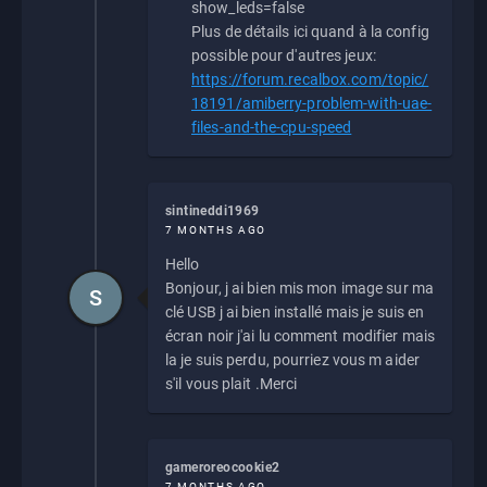
show_leds=false
Plus de détails ici quand à la config
possible pour d'autres jeux:
https://forum.recalbox.com/topic/
18191/amiberry-problem-with-uae-
files-and-the-cpu-speed
sintineddi1969
7 MONTHS AGO
Hello
Bonjour, j ai bien mis mon image sur ma
S
clé USB j ai bien installé mais je suis en
écran noir j'ai lu comment modifier mais
la je suis perdu, pourriez vous m aider
s'il vous plait .Merci
gameroreocookie2
7 MONTHS AGO