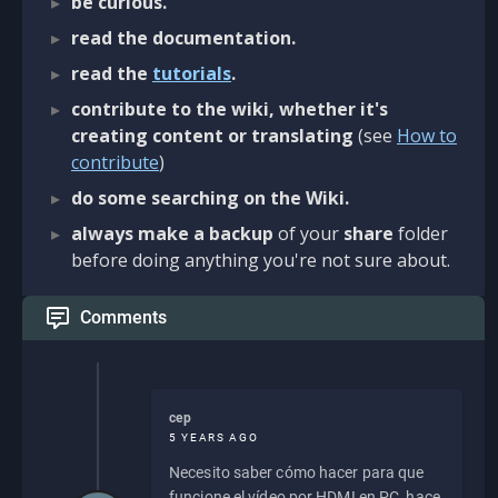
be curious.
read the documentation.
read the
tutorials
.
contribute to the wiki, whether it's
creating content or translating
(see
How to
contribute
)
do some searching on the Wiki.
always make a backup
of your
share
folder
before doing anything you're not sure about.
Comments
cep
5 YEARS AGO
Necesito saber cómo hacer para que
funcione el vídeo por HDMI en PC, hace