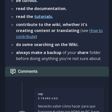
be curious.
read the documentation.
read the
tutorials
.
contribute to the wiki, whether it's
creating content or translating
(see
How to
contribute
)
do some searching on the Wiki.
always make a backup
of your
share
folder
before doing anything you're not sure about.
Comments
cep
5 YEARS AGO
Necesito saber cómo hacer para que
funcione el vídeo por HDMI en PC, hace