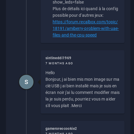
show_leds=false
Plus de détails ici quand à la config
possible pour d'autres jeux:
https://forum.recalbox.com/topic/
18191/amiberry-problem-with-uae-
files-and-the-cpu-speed
sintineddi1969
7 MONTHS AGO
Hello
Bonjour, j ai bien mis mon image sur ma
S
clé USB j ai bien installé mais je suis en
écran noir j'ai lu comment modifier mais
la je suis perdu, pourriez vous m aider
s'il vous plait .Merci
gameroreocookie2
7 MONTHS AGO