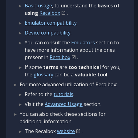
Basic usage
, to understand the
basics of
using
Recalbox
.
Emulator compatibility
.
Device compatibility
.
You can consult the
Emulators
section to
have more information about the ones
present in
Recalbox
.
If some
terms
are
too technical
for you,
the
glossary
can be a
valuable tool
.
For more advanced utilization of Recalbox:
Refer to the
tutorials
.
Visit the
Advanced Usage
section.
You can also check these sections for
additional information:
The Recalbox
website
.