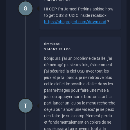
G
HI CEP I'm Jameel Perkins asking how
to get OBS STUDIO inside recalbox
https://obsproject.com/download
?
tiramissou
3 MONTHS AGO
bonjours, j'ai un problème de taille. j'ai
déménagé plusieurs fois, évidemment
j'ai sécurisé la clef USB avec tout les
jeux et je l'ai perdu. je ne retrouve plus
cette clef et impossible d'aller dans les
paramétrages pour faire une mise a
jour ou appuyer sur le bouton start. a
part lancer un jeu ou le menu recherche
T
de jeu ou "lancer une vidéos" je ne peux
rien faire. je suis complètement perdu
et fondamentalement en colère de ne
pas réussir à faire revenir tout à la