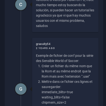
C
mucho tiempo estoy buscando la
solución, si pueden hacer un tutorial les
agradezco ya que vi que hay muchos
usuarios con el mismo problema,
saludos
graoully54
2 YEARS AGO
Exemple de fichier de conf pour la série
des Sensible World of Soccer:
Créer un fichier du même nom que
la Rom et au même endroit que la
Rom mais avec l'extension ".uae"
Mettre dans ce fichier ces lignes et
sauvegarder:
G
immediate_blits=true
waiting_blits=false
chipmem_size=2