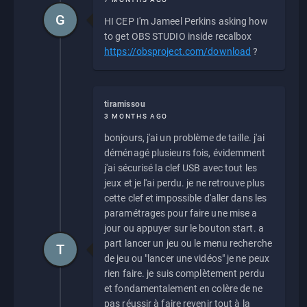
G
HI CEP I'm Jameel Perkins asking how
to get OBS STUDIO inside recalbox
https://obsproject.com/download
?
tiramissou
3 MONTHS AGO
bonjours, j'ai un problème de taille. j'ai
déménagé plusieurs fois, évidemment
j'ai sécurisé la clef USB avec tout les
jeux et je l'ai perdu. je ne retrouve plus
cette clef et impossible d'aller dans les
paramétrages pour faire une mise a
jour ou appuyer sur le bouton start. a
part lancer un jeu ou le menu recherche
T
de jeu ou "lancer une vidéos" je ne peux
rien faire. je suis complètement perdu
et fondamentalement en colère de ne
pas réussir à faire revenir tout à la