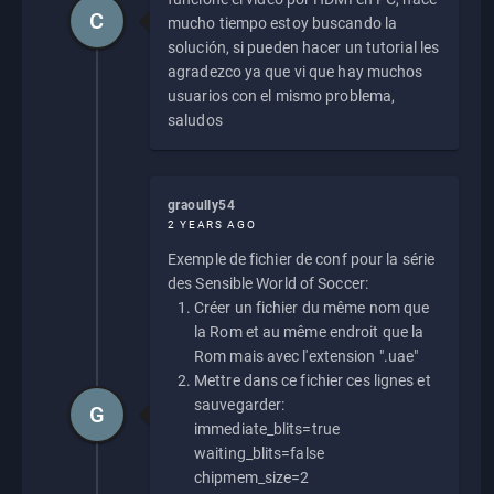
C
mucho tiempo estoy buscando la
solución, si pueden hacer un tutorial les
agradezco ya que vi que hay muchos
usuarios con el mismo problema,
saludos
graoully54
2 YEARS AGO
Exemple de fichier de conf pour la série
des Sensible World of Soccer:
Créer un fichier du même nom que
la Rom et au même endroit que la
Rom mais avec l'extension ".uae"
Mettre dans ce fichier ces lignes et
sauvegarder:
G
immediate_blits=true
waiting_blits=false
chipmem_size=2