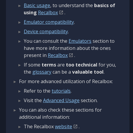
Basic usage
, to understand the
basics of
using
Recalbox
.
Emulator compatibility
.
Device compatibility
.
You can consult the
Emulators
section to
have more information about the ones
present in
Recalbox
.
If some
terms
are
too technical
for you,
the
glossary
can be a
valuable tool
.
For more advanced utilization of Recalbox:
Refer to the
tutorials
.
Visit the
Advanced Usage
section.
You can also check these sections for
additional information:
The Recalbox
website
.