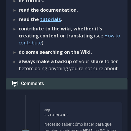
be curious.
read the documentation.
read the
tutorials
.
contribute to the wiki, whether it's
creating content or translating
(see
How to
contribute
)
do some searching on the Wiki.
always make a backup
of your
share
folder
before doing anything you're not sure about.
Comments
cep
5 YEARS AGO
Necesito saber cómo hacer para que
funcione el vídeo por HDMI en PC, hace