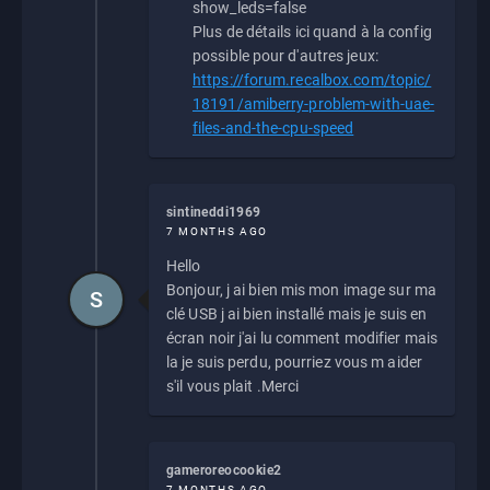
show_leds=false
Plus de détails ici quand à la config
possible pour d'autres jeux:
https://forum.recalbox.com/topic/
18191/amiberry-problem-with-uae-
files-and-the-cpu-speed
sintineddi1969
7 MONTHS AGO
Hello
Bonjour, j ai bien mis mon image sur ma
S
clé USB j ai bien installé mais je suis en
écran noir j'ai lu comment modifier mais
la je suis perdu, pourriez vous m aider
s'il vous plait .Merci
gameroreocookie2
7 MONTHS AGO