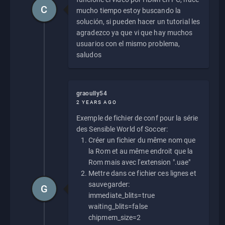
C
mucho tiempo estoy buscando la
solución, si pueden hacer un tutorial les
agradezco ya que vi que hay muchos
usuarios con el mismo problema,
saludos
graoully54
2 YEARS AGO
Exemple de fichier de conf pour la série
des Sensible World of Soccer:
Créer un fichier du même nom que
la Rom et au même endroit que la
Rom mais avec l'extension ".uae"
Mettre dans ce fichier ces lignes et
sauvegarder:
G
immediate_blits=true
waiting_blits=false
chipmem_size=2