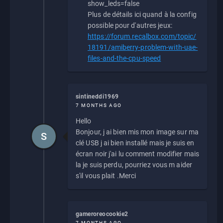
show_leds=false
Plus de détails ici quand à la config
possible pour d'autres jeux:
https://forum.recalbox.com/topic/
18191/amiberry-problem-with-uae-
files-and-the-cpu-speed
sintineddi1969
7 MONTHS AGO
Hello
Bonjour, j ai bien mis mon image sur ma
S
clé USB j ai bien installé mais je suis en
écran noir j'ai lu comment modifier mais
la je suis perdu, pourriez vous m aider
s'il vous plait .Merci
gameroreocookie2
7 MONTHS AGO