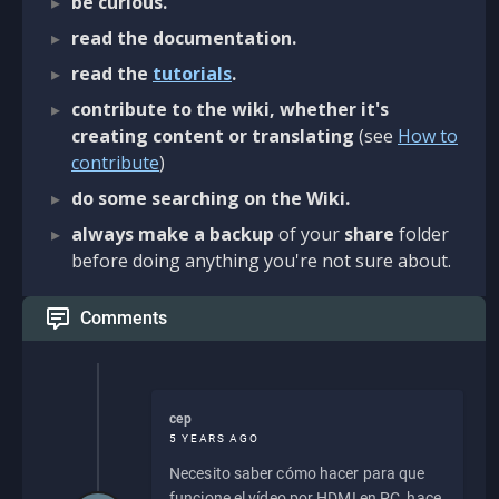
be curious.
read the documentation.
read the
tutorials
.
contribute to the wiki, whether it's
creating content or translating
(see
How to
contribute
)
do some searching on the Wiki.
always make a backup
of your
share
folder
before doing anything you're not sure about.
Comments
cep
5 YEARS AGO
Necesito saber cómo hacer para que
funcione el vídeo por HDMI en PC, hace