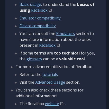
Basic usage
, to understand the
basics of
using
Recalbox
.
Emulator compatibility
.
Device compatibility
.
You can consult the
Emulators
section to
have more information about the ones
present in
Recalbox
.
If some
terms
are
too technical
for you,
the
glossary
can be a
valuable tool
.
For more advanced utilization of Recalbox:
Refer to the
tutorials
.
Visit the
Advanced Usage
section.
You can also check these sections for
additional information:
The Recalbox
website
.