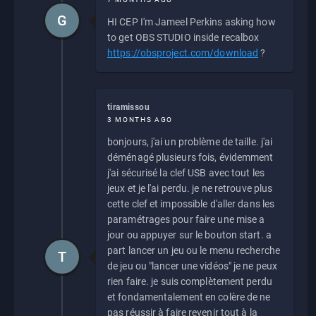
G
HI CEP I'm Jameel Perkins asking how
to get OBS STUDIO inside recalbox
https://obsproject.com/download
?
tiramissou
3 MONTHS AGO
bonjours, j'ai un problème de taille. j'ai
déménagé plusieurs fois, évidemment
j'ai sécurisé la clef USB avec tout les
jeux et je l'ai perdu. je ne retrouve plus
cette clef et impossible d'aller dans les
paramétrages pour faire une mise a
jour ou appuyer sur le bouton start. a
part lancer un jeu ou le menu recherche
T
de jeu ou "lancer une vidéos" je ne peux
rien faire. je suis complètement perdu
et fondamentalement en colère de ne
pas réussir à faire revenir tout à la