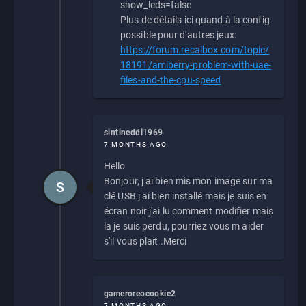
show_leds=false
Plus de détails ici quand à la config
possible pour d'autres jeux:
https://forum.recalbox.com/topic/
18191/amiberry-problem-with-uae-
files-and-the-cpu-speed
sintineddi1969
7 MONTHS AGO
Hello
Bonjour, j ai bien mis mon image sur ma
S
clé USB j ai bien installé mais je suis en
écran noir j'ai lu comment modifier mais
la je suis perdu, pourriez vous m aider
s'il vous plait .Merci
gameroreocookie2
7 MONTHS AGO