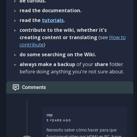
be curious.
read the documentation.
read the
tutorials
.
contribute to the wiki, whether it's
creating content or translating
(see
How to
contribute
)
do some searching on the Wiki.
always make a backup
of your
share
folder
before doing anything you're not sure about.
Comments
cep
5 YEARS AGO
Necesito saber cómo hacer para que
funcione el vídeo por HDMI en PC, hace