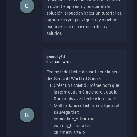
C
mucho tiempo estoy buscando la
solución, si pueden hacer un tutorial les
agradezco ya que vi que hay muchos
usuarios con el mismo problema,
saludos
graoully54
2 YEARS AGO
Exemple de fichier de conf pour la série
des Sensible World of Soccer:
Créer un fichier du même nom que
la Rom et au même endroit que la
Rom mais avec l'extension ".uae"
Mettre dans ce fichier ces lignes et
sauvegarder:
G
immediate_blits=true
waiting_blits=false
chipmem_size=2