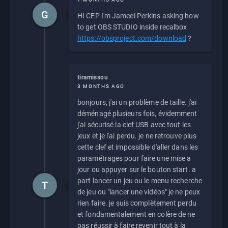
G
HI CEP I'm Jameel Perkins asking how
to get OBS STUDIO inside recalbox
https://obsproject.com/download
?
tiramissou
3 MONTHS AGO
bonjours, j'ai un problème de taille. j'ai
déménagé plusieurs fois, évidemment
j'ai sécurisé la clef USB avec tout les
jeux et je l'ai perdu. je ne retrouve plus
cette clef et impossible d'aller dans les
paramétrages pour faire une mise a
jour ou appuyer sur le bouton start. a
part lancer un jeu ou le menu recherche
T
de jeu ou "lancer une vidéos" je ne peux
rien faire. je suis complètement perdu
et fondamentalement en colère de ne
pas réussir à faire revenir tout à la