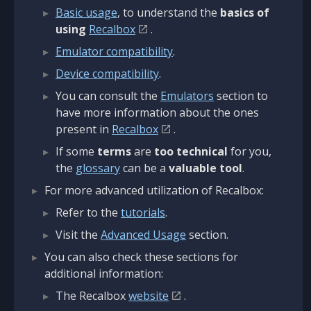
Basic usage
, to understand the
basics of
using
Recalbox
.
Emulator compatibility
.
Device compatibility
.
You can consult the
Emulators
section to
have more information about the ones
present in
Recalbox
.
If some
terms
are
too technical
for you,
the
glossary
can be a
valuable tool
.
For more advanced utilization of Recalbox:
Refer to the
tutorials
.
Visit the
Advanced Usage
section.
You can also check these sections for
additional information:
The Recalbox
website
.