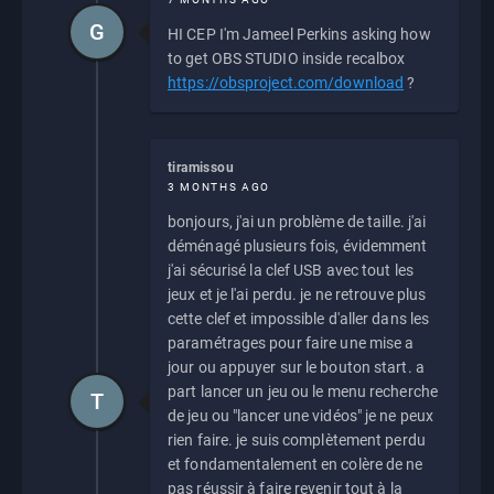
G
HI CEP I'm Jameel Perkins asking how
to get OBS STUDIO inside recalbox
https://obsproject.com/download
?
tiramissou
3 MONTHS AGO
bonjours, j'ai un problème de taille. j'ai
déménagé plusieurs fois, évidemment
j'ai sécurisé la clef USB avec tout les
jeux et je l'ai perdu. je ne retrouve plus
cette clef et impossible d'aller dans les
paramétrages pour faire une mise a
jour ou appuyer sur le bouton start. a
part lancer un jeu ou le menu recherche
T
de jeu ou "lancer une vidéos" je ne peux
rien faire. je suis complètement perdu
et fondamentalement en colère de ne
pas réussir à faire revenir tout à la