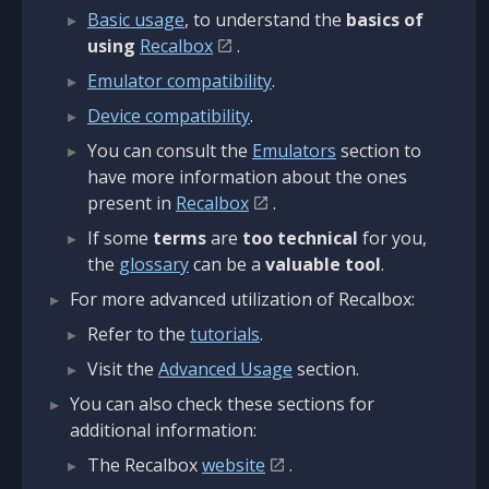
Basic usage
, to understand the
basics of
using
Recalbox
.
Emulator compatibility
.
Device compatibility
.
You can consult the
Emulators
section to
have more information about the ones
present in
Recalbox
.
If some
terms
are
too technical
for you,
the
glossary
can be a
valuable tool
.
For more advanced utilization of Recalbox:
Refer to the
tutorials
.
Visit the
Advanced Usage
section.
You can also check these sections for
additional information:
The Recalbox
website
.