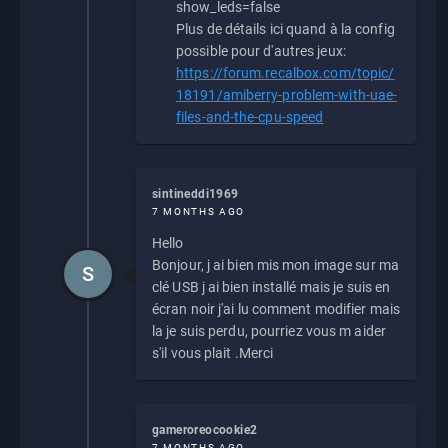
show_leds=false
Plus de détails ici quand à la config
possible pour d'autres jeux:
https://forum.recalbox.com/topic/
18191/amiberry-problem-with-uae-
files-and-the-cpu-speed
sintineddi1969
7 MONTHS AGO
Hello
Bonjour, j ai bien mis mon image sur ma
S
clé USB j ai bien installé mais je suis en
écran noir j'ai lu comment modifier mais
la je suis perdu, pourriez vous m aider
s'il vous plait .Merci
gameroreocookie2
7 MONTHS AGO