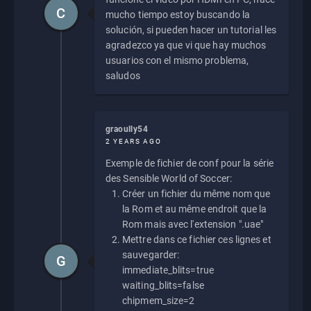
C
mucho tiempo estoy buscando la
solución, si pueden hacer un tutorial les
agradezco ya que vi que hay muchos
usuarios con el mismo problema,
saludos
graoully54
2 YEARS AGO
Exemple de fichier de conf pour la série
des Sensible World of Soccer:
Créer un fichier du même nom que
la Rom et au même endroit que la
Rom mais avec l'extension ".uae"
Mettre dans ce fichier ces lignes et
sauvegarder:
G
immediate_blits=true
waiting_blits=false
chipmem_size=2