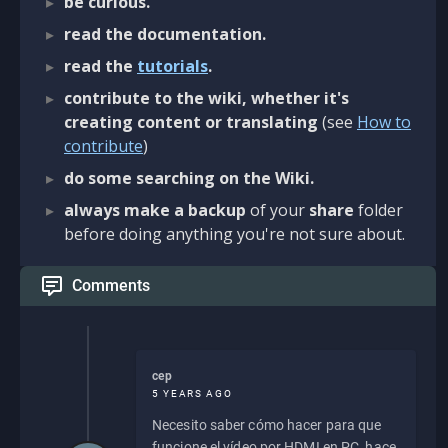
be curious.
read the documentation.
read the
tutorials
.
contribute to the wiki, whether it's
creating content or translating
(see
How to
contribute
)
do some searching on the Wiki.
always make a backup
of your
share
folder
before doing anything you're not sure about.
Comments
cep
5 YEARS AGO
Necesito saber cómo hacer para que
funcione el vídeo por HDMI en PC, hace