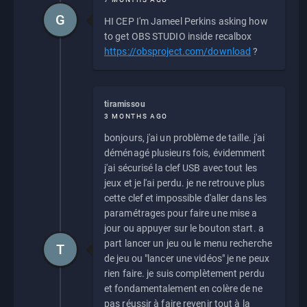
G
HI CEP I'm Jameel Perkins asking how
to get OBS STUDIO inside recalbox
https://obsproject.com/download
?
tiramissou
3 MONTHS AGO
bonjours, j'ai un problème de taille. j'ai
déménagé plusieurs fois, évidemment
j'ai sécurisé la clef USB avec tout les
jeux et je l'ai perdu. je ne retrouve plus
cette clef et impossible d'aller dans les
paramétrages pour faire une mise a
jour ou appuyer sur le bouton start. a
part lancer un jeu ou le menu recherche
T
de jeu ou "lancer une vidéos" je ne peux
rien faire. je suis complètement perdu
et fondamentalement en colère de ne
pas réussir à faire revenir tout à la