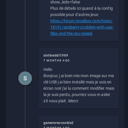
show_leds=false
Plus de détails ici quand à la config
possible pour d'autres jeux:
https://forum.recalbox.com/topic/
18191/amiberry-problem-with-uae-
files-and-the-cpu-speed
sintineddi1969
7 MONTHS AGO
Hello
Bonjour, j ai bien mis mon image sur ma
S
clé USB j ai bien installé mais je suis en
écran noir j'ai lu comment modifier mais
la je suis perdu, pourriez vous m aider
s'il vous plait .Merci
gameroreocookie2
7 MONTHS AGO