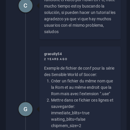
C
mucho tiempo estoy buscando la
solución, si pueden hacer un tutorial les
agradezco ya que vi que hay muchos
usuarios con el mismo problema,
saludos
graoully54
2 YEARS AGO
Exemple de fichier de conf pour la série
des Sensible World of Soccer:
Créer un fichier du même nom que
la Rom et au même endroit que la
Rom mais avec l'extension ".uae"
Mettre dans ce fichier ces lignes et
sauvegarder:
G
immediate_blits=true
waiting_blits=false
chipmem_size=2