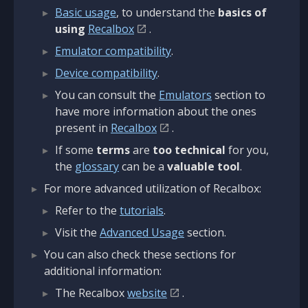
Basic usage
, to understand the
basics of
using
Recalbox
.
Emulator compatibility
.
Device compatibility
.
You can consult the
Emulators
section to
have more information about the ones
present in
Recalbox
.
If some
terms
are
too technical
for you,
the
glossary
can be a
valuable tool
.
For more advanced utilization of Recalbox:
Refer to the
tutorials
.
Visit the
Advanced Usage
section.
You can also check these sections for
additional information:
The Recalbox
website
.