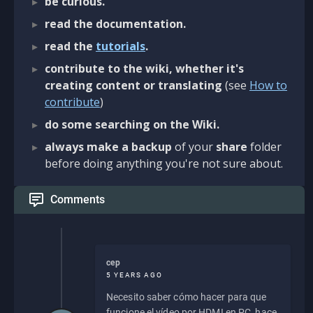
be curious.
read the documentation.
read the
tutorials
.
contribute to the wiki, whether it's
creating content or translating
(see
How to
contribute
)
do some searching on the Wiki.
always make a backup
of your
share
folder
before doing anything you're not sure about.
Comments
cep
5 YEARS AGO
Necesito saber cómo hacer para que
funcione el vídeo por HDMI en PC, hace