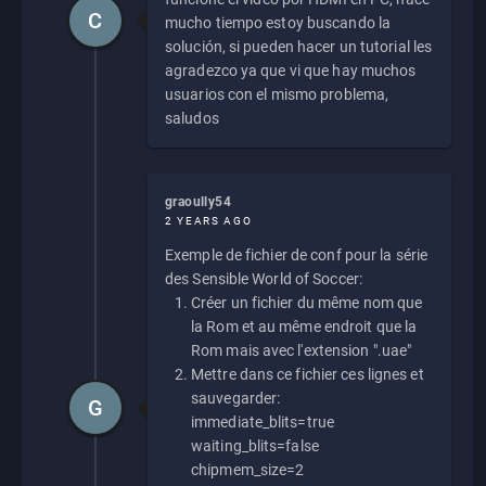
C
mucho tiempo estoy buscando la
solución, si pueden hacer un tutorial les
agradezco ya que vi que hay muchos
usuarios con el mismo problema,
saludos
graoully54
2 YEARS AGO
Exemple de fichier de conf pour la série
des Sensible World of Soccer:
Créer un fichier du même nom que
la Rom et au même endroit que la
Rom mais avec l'extension ".uae"
Mettre dans ce fichier ces lignes et
sauvegarder:
G
immediate_blits=true
waiting_blits=false
chipmem_size=2