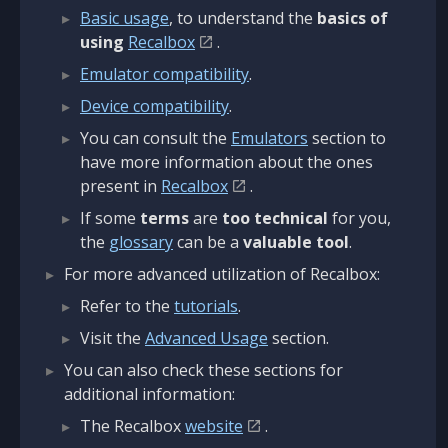
Basic usage
, to understand the
basics of
using
Recalbox
.
Emulator compatibility
.
Device compatibility
.
You can consult the
Emulators
section to
have more information about the ones
present in
Recalbox
.
If some
terms
are
too technical
for you,
the
glossary
can be a
valuable tool
.
For more advanced utilization of Recalbox:
Refer to the
tutorials
.
Visit the
Advanced Usage
section.
You can also check these sections for
additional information:
The Recalbox
website
.