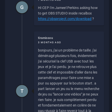
G
HI CEP I'm Jameel Perkins asking how
to get OBS STUDIO inside recalbox
https://obsproject.com/download
?
tiramissou
3 MONTHS AGO
bonjours, j'ai un problème de taille. j'ai
déménagé plusieurs fois, évidemment
j'ai sécurisé la clef USB avec tout les
jeux et je l'ai perdu. je ne retrouve plus
cette clef et impossible d'aller dans les
paramétrages pour faire une mise a
jour ou appuyer sur le bouton start. a
part lancer un jeu ou le menu recherche
T
de jeu ou "lancer une vidéos" je ne peux
rien faire. je suis complètement perdu
et fondamentalement en colère de ne
pas réussir à faire revenir tout à la