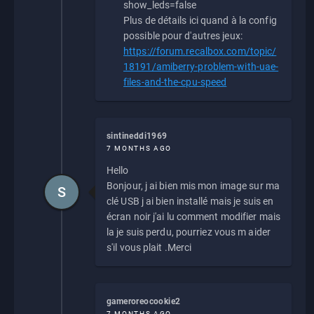
show_leds=false
Plus de détails ici quand à la config
possible pour d'autres jeux:
https://forum.recalbox.com/topic/
18191/amiberry-problem-with-uae-
files-and-the-cpu-speed
sintineddi1969
7 MONTHS AGO
Hello
Bonjour, j ai bien mis mon image sur ma
S
clé USB j ai bien installé mais je suis en
écran noir j'ai lu comment modifier mais
la je suis perdu, pourriez vous m aider
s'il vous plait .Merci
gameroreocookie2
7 MONTHS AGO