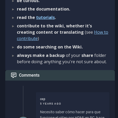
be curious.
read the documentation.
read the
tutorials
.
contribute to the wiki, whether it's
creating content or translating
(see
How to
contribute
)
do some searching on the Wiki.
always make a backup
of your
share
folder
before doing anything you're not sure about.
Comments
cep
5 YEARS AGO
Necesito saber cómo hacer para que
funcione el vídeo por HDMI en PC, hace