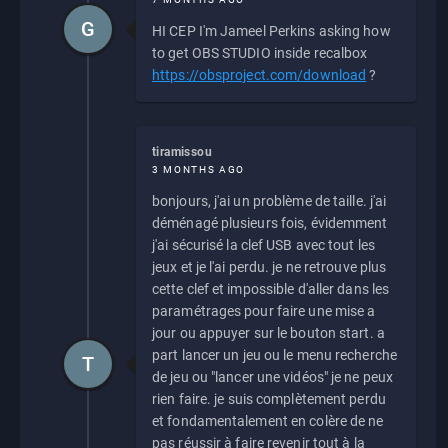
G
HI CEP I'm Jameel Perkins asking how
to get OBS STUDIO inside recalbox
https://obsproject.com/download
?
tiramissou
3 MONTHS AGO
bonjours, j'ai un problème de taille. j'ai
déménagé plusieurs fois, évidemment
j'ai sécurisé la clef USB avec tout les
jeux et je l'ai perdu. je ne retrouve plus
cette clef et impossible d'aller dans les
paramétrages pour faire une mise a
jour ou appuyer sur le bouton start. a
part lancer un jeu ou le menu recherche
T
de jeu ou "lancer une vidéos" je ne peux
rien faire. je suis complètement perdu
et fondamentalement en colère de ne
pas réussir à faire revenir tout à la