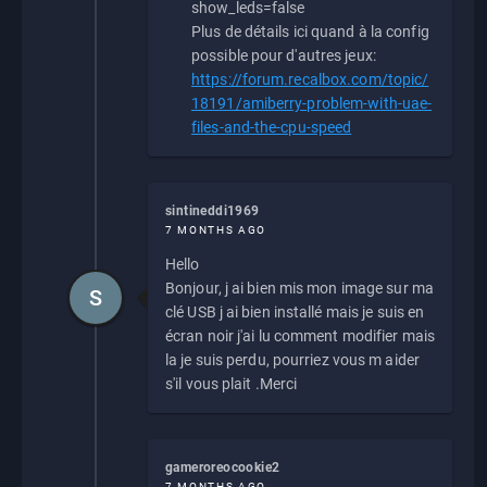
show_leds=false
Plus de détails ici quand à la config
possible pour d'autres jeux:
https://forum.recalbox.com/topic/
18191/amiberry-problem-with-uae-
files-and-the-cpu-speed
sintineddi1969
7 MONTHS AGO
Hello
Bonjour, j ai bien mis mon image sur ma
S
clé USB j ai bien installé mais je suis en
écran noir j'ai lu comment modifier mais
la je suis perdu, pourriez vous m aider
s'il vous plait .Merci
gameroreocookie2
7 MONTHS AGO