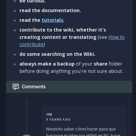
be curious.
read the documentation.
read the
tutorials
.
contribute to the wiki, whether it's
creating content or translating
(see
How to
contribute
)
do some searching on the Wiki.
always make a backup
of your
share
folder
before doing anything you're not sure about.
Comments
cep
5 YEARS AGO
Necesito saber cómo hacer para que
funcione el vídeo por HDMI en PC, hace