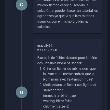
C
mucho tiempo estoy buscando la
solución, si pueden hacer un tutorial les
agradezco ya que vi que hay muchos
usuarios con el mismo problema,
saludos
graoully54
2 YEARS AGO
Exemple de fichier de conf pour la série
des Sensible World of Soccer:
Créer un fichier du même nom que
la Rom et au même endroit que la
Rom mais avec l'extension ".uae"
Mettre dans ce fichier ces lignes et
sauvegarder:
G
immediate_blits=true
waiting_blits=false
chipmem_size=2