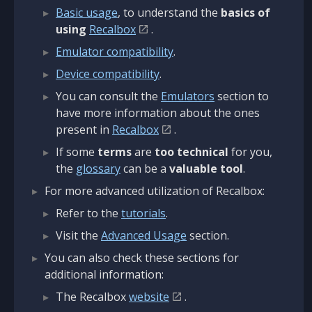
Basic usage
, to understand the
basics of
using
Recalbox
.
Emulator compatibility
.
Device compatibility
.
You can consult the
Emulators
section to
have more information about the ones
present in
Recalbox
.
If some
terms
are
too technical
for you,
the
glossary
can be a
valuable tool
.
For more advanced utilization of Recalbox:
Refer to the
tutorials
.
Visit the
Advanced Usage
section.
You can also check these sections for
additional information:
The Recalbox
website
.