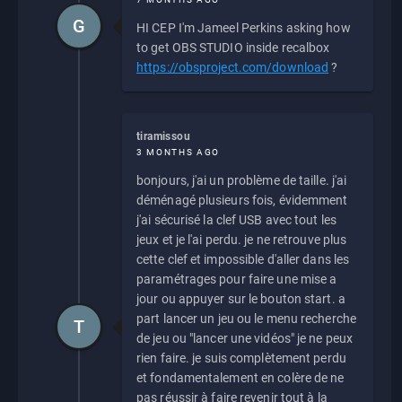
G
HI CEP I'm Jameel Perkins asking how
to get OBS STUDIO inside recalbox
https://obsproject.com/download
?
tiramissou
3 MONTHS AGO
bonjours, j'ai un problème de taille. j'ai
déménagé plusieurs fois, évidemment
j'ai sécurisé la clef USB avec tout les
jeux et je l'ai perdu. je ne retrouve plus
cette clef et impossible d'aller dans les
paramétrages pour faire une mise a
jour ou appuyer sur le bouton start. a
part lancer un jeu ou le menu recherche
T
de jeu ou "lancer une vidéos" je ne peux
rien faire. je suis complètement perdu
et fondamentalement en colère de ne
pas réussir à faire revenir tout à la