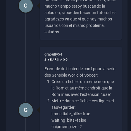
C
mucho tiempo estoy buscando la
solución, si pueden hacer un tutorial les
agradezco ya que vi que hay muchos
usuarios con el mismo problema,
saludos
graoully54
2 YEARS AGO
Exemple de fichier de conf pour la série
des Sensible World of Soccer:
Créer un fichier du même nom que
la Rom et au même endroit que la
Rom mais avec l'extension ".uae"
Mettre dans ce fichier ces lignes et
sauvegarder:
G
immediate_blits=true
waiting_blits=false
chipmem_size=2