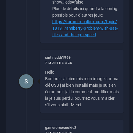
show_leds=false
Plus de détails ici quand à la config
possible pour d'autres jeux:
https://forum.recalbox.com/topic/
18191/amiberry-problem-with-uae-
files-and-the-cpu-speed
sintineddi1969
7 MONTHS AGO
Hello
Bonjour, j ai bien mis mon image sur ma
S
clé USB j ai bien installé mais je suis en
écran noir j'ai lu comment modifier mais
la je suis perdu, pourriez vous m aider
s'il vous plait .Merci
gameroreocookie2
7 MONTHS AGO