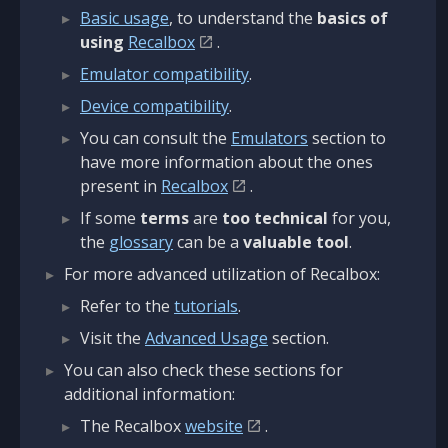
Basic usage
, to understand the
basics of
using
Recalbox
.
Emulator compatibility
.
Device compatibility
.
You can consult the
Emulators
section to
have more information about the ones
present in
Recalbox
.
If some
terms
are
too technical
for you,
the
glossary
can be a
valuable tool
.
For more advanced utilization of Recalbox:
Refer to the
tutorials
.
Visit the
Advanced Usage
section.
You can also check these sections for
additional information:
The Recalbox
website
.