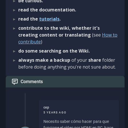
be curious.
read the documentation.
read the
tutorials
.
contribute to the wiki, whether it's
creating content or translating
(see
How to
contribute
)
do some searching on the Wiki.
always make a backup
of your
share
folder
before doing anything you're not sure about.
Comments
cep
5 YEARS AGO
Necesito saber cómo hacer para que
funcione el vídeo por HDMI en PC, hace