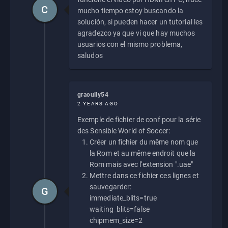
C
mucho tiempo estoy buscando la
solución, si pueden hacer un tutorial les
agradezco ya que vi que hay muchos
usuarios con el mismo problema,
saludos
graoully54
2 YEARS AGO
Exemple de fichier de conf pour la série
des Sensible World of Soccer:
Créer un fichier du même nom que
la Rom et au même endroit que la
Rom mais avec l'extension ".uae"
Mettre dans ce fichier ces lignes et
sauvegarder:
G
immediate_blits=true
waiting_blits=false
chipmem_size=2