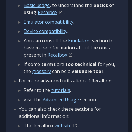
Basic usage
, to understand the
basics of
using
Recalbox
.
Emulator compatibility
.
Device compatibility
.
You can consult the
Emulators
section to
have more information about the ones
present in
Recalbox
.
If some
terms
are
too technical
for you,
the
glossary
can be a
valuable tool
.
For more advanced utilization of Recalbox:
Refer to the
tutorials
.
Visit the
Advanced Usage
section.
You can also check these sections for
additional information:
The Recalbox
website
.