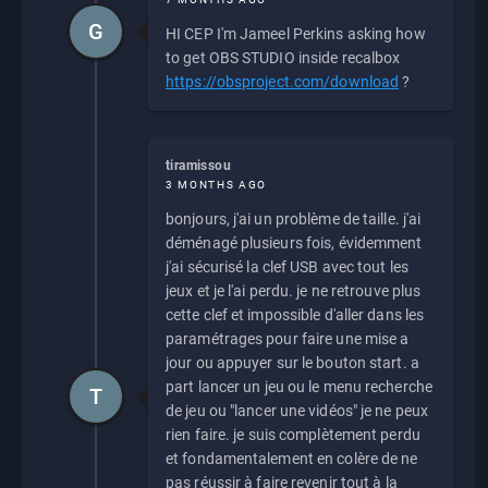
G
HI CEP I'm Jameel Perkins asking how
to get OBS STUDIO inside recalbox
https://obsproject.com/download
?
tiramissou
3 MONTHS AGO
bonjours, j'ai un problème de taille. j'ai
déménagé plusieurs fois, évidemment
j'ai sécurisé la clef USB avec tout les
jeux et je l'ai perdu. je ne retrouve plus
cette clef et impossible d'aller dans les
paramétrages pour faire une mise a
jour ou appuyer sur le bouton start. a
part lancer un jeu ou le menu recherche
T
de jeu ou "lancer une vidéos" je ne peux
rien faire. je suis complètement perdu
et fondamentalement en colère de ne
pas réussir à faire revenir tout à la