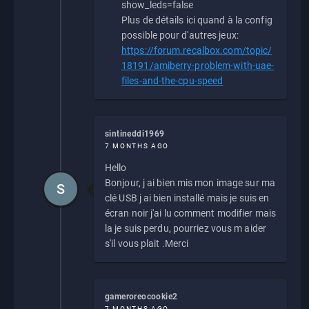
show_leds=false
Plus de détails ici quand à la config
possible pour d'autres jeux:
https://forum.recalbox.com/topic/
18191/amiberry-problem-with-uae-
files-and-the-cpu-speed
sintineddi1969
7 MONTHS AGO
Hello
Bonjour, j ai bien mis mon image sur ma
S
clé USB j ai bien installé mais je suis en
écran noir j'ai lu comment modifier mais
la je suis perdu, pourriez vous m aider
s'il vous plait .Merci
gameroreocookie2
7 MONTHS AGO