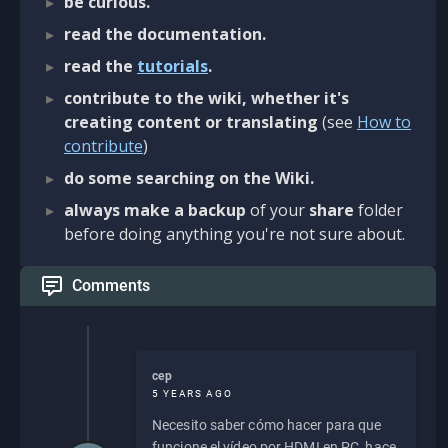
be curious.
read the documentation.
read the
tutorials
.
contribute to the wiki, whether it's
creating content or translating
(see
How to
contribute
)
do some searching on the Wiki.
always make a backup
of your
share
folder
before doing anything you're not sure about.
Comments
cep
5 YEARS AGO
Necesito saber cómo hacer para que
funcione el vídeo por HDMI en PC, hace