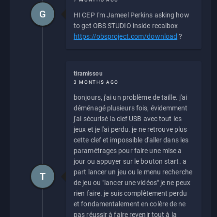
G
HI CEP I'm Jameel Perkins asking how
to get OBS STUDIO inside recalbox
https://obsproject.com/download
?
tiramissou
3 MONTHS AGO
bonjours, j'ai un problème de taille. j'ai
déménagé plusieurs fois, évidemment
j'ai sécurisé la clef USB avec tout les
jeux et je l'ai perdu. je ne retrouve plus
cette clef et impossible d'aller dans les
paramétrages pour faire une mise a
jour ou appuyer sur le bouton start. a
part lancer un jeu ou le menu recherche
T
de jeu ou "lancer une vidéos" je ne peux
rien faire. je suis complètement perdu
et fondamentalement en colère de ne
pas réussir à faire revenir tout à la