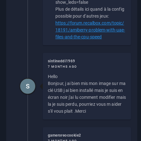
show_leds=false
Plus de détails ici quand à la config
possible pour d'autres jeux:
https://forum.recalbox.com/topic/
18191/amiberry-problem-with-uae-
files-and-the-cpu-speed
sintineddi1969
7 MONTHS AGO
Hello
Bonjour, j ai bien mis mon image sur ma
S
clé USB j ai bien installé mais je suis en
écran noir j'ai lu comment modifier mais
la je suis perdu, pourriez vous m aider
s'il vous plait .Merci
gameroreocookie2
7 MONTHS AGO