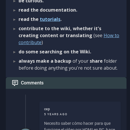
be curious.
read the documentation.
read the
tutorials
.
contribute to the wiki, whether it's
creating content or translating
(see
How to
contribute
)
do some searching on the Wiki.
always make a backup
of your
share
folder
before doing anything you're not sure about.
Comments
cep
5 YEARS AGO
Necesito saber cómo hacer para que
funcione el vídeo por HDMI en PC, hace