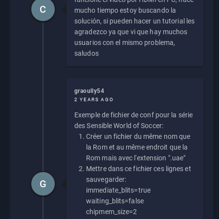
C
mucho tiempo estoy buscando la
solución, si pueden hacer un tutorial les
agradezco ya que vi que hay muchos
usuarios con el mismo problema,
saludos
graoully54
2 YEARS AGO
Exemple de fichier de conf pour la série
des Sensible World of Soccer:
Créer un fichier du même nom que
la Rom et au même endroit que la
Rom mais avec l'extension ".uae"
Mettre dans ce fichier ces lignes et
sauvegarder:
G
immediate_blits=true
waiting_blits=false
chipmem_size=2