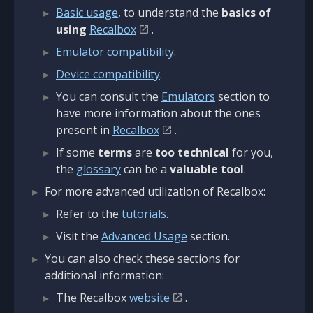
Basic usage
, to understand the
basics of
using
Recalbox
.
Emulator compatibility
.
Device compatibility
.
You can consult the
Emulators
section to
have more information about the ones
present in
Recalbox
.
If some
terms
are
too technical
for you,
the
glossary
can be a
valuable tool
.
For more advanced utilization of Recalbox:
Refer to the
tutorials
.
Visit the
Advanced Usage
section.
You can also check these sections for
additional information:
The Recalbox
website
.