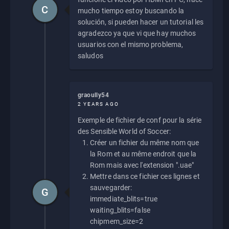
C
mucho tiempo estoy buscando la
solución, si pueden hacer un tutorial les
agradezco ya que vi que hay muchos
usuarios con el mismo problema,
saludos
graoully54
2 YEARS AGO
Exemple de fichier de conf pour la série
des Sensible World of Soccer:
Créer un fichier du même nom que
la Rom et au même endroit que la
Rom mais avec l'extension ".uae"
Mettre dans ce fichier ces lignes et
sauvegarder:
G
immediate_blits=true
waiting_blits=false
chipmem_size=2