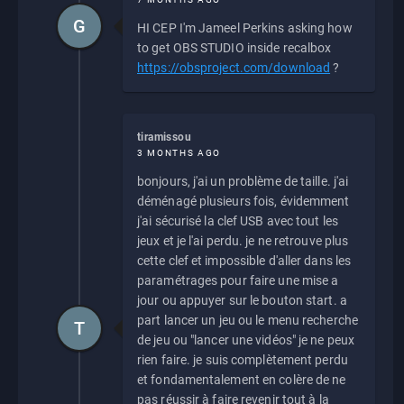
G
HI CEP I'm Jameel Perkins asking how
to get OBS STUDIO inside recalbox
https://obsproject.com/download
?
tiramissou
3 MONTHS AGO
bonjours, j'ai un problème de taille. j'ai
déménagé plusieurs fois, évidemment
j'ai sécurisé la clef USB avec tout les
jeux et je l'ai perdu. je ne retrouve plus
cette clef et impossible d'aller dans les
paramétrages pour faire une mise a
jour ou appuyer sur le bouton start. a
part lancer un jeu ou le menu recherche
T
de jeu ou "lancer une vidéos" je ne peux
rien faire. je suis complètement perdu
et fondamentalement en colère de ne
pas réussir à faire revenir tout à la