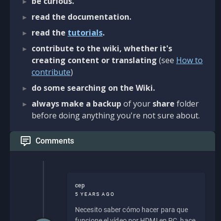
be curious.
read the documentation.
read the
tutorials
.
contribute to the wiki, whether it's
creating content or translating
(see
How to
contribute
)
do some searching on the Wiki.
always make a backup
of your
share
folder
before doing anything you're not sure about.
Comments
cep
5 YEARS AGO
Necesito saber cómo hacer para que
funcione el vídeo por HDMI en PC, hace