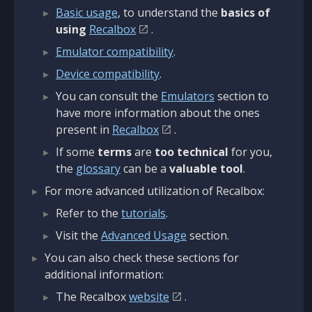
Basic usage
, to understand the
basics of
using
Recalbox
.
Emulator compatibility
.
Device compatibility
.
You can consult the
Emulators
section to
have more information about the ones
present in
Recalbox
.
If some
terms
are
too technical
for you,
the
glossary
can be a
valuable tool
.
For more advanced utilization of Recalbox:
Refer to the
tutorials
.
Visit the
Advanced Usage
section.
You can also check these sections for
additional information:
The Recalbox
website
.