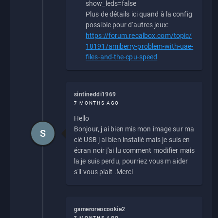
show_leds=false
Plus de détails ici quand à la config
possible pour d'autres jeux:
https://forum.recalbox.com/topic/
18191/amiberry-problem-with-uae-
files-and-the-cpu-speed
sintineddi1969
7 MONTHS AGO
Hello
Bonjour, j ai bien mis mon image sur ma
S
clé USB j ai bien installé mais je suis en
écran noir j'ai lu comment modifier mais
la je suis perdu, pourriez vous m aider
s'il vous plait .Merci
gameroreocookie2
7 MONTHS AGO