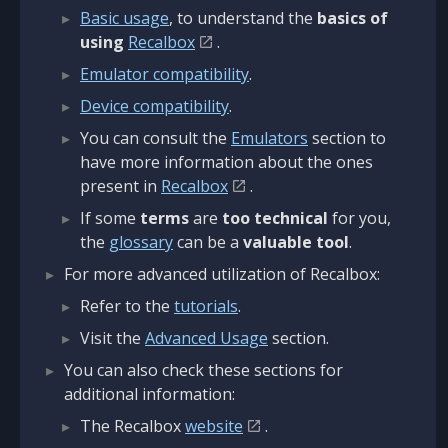
Basic usage
, to understand the
basics of
using
Recalbox
.
Emulator compatibility
.
Device compatibility
.
You can consult the
Emulators
section to
have more information about the ones
present in
Recalbox
.
If some
terms
are
too technical
for you,
the
glossary
can be a
valuable tool
.
For more advanced utilization of Recalbox:
Refer to the
tutorials
.
Visit the
Advanced Usage
section.
You can also check these sections for
additional information:
The Recalbox
website
.