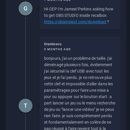
G
HI CEP I'm Jameel Perkins asking how
to get OBS STUDIO inside recalbox
https://obsproject.com/download
?
tiramissou
3 MONTHS AGO
bonjours, j'ai un problème de taille. j'ai
déménagé plusieurs fois, évidemment
j'ai sécurisé la clef USB avec tout les
jeux et je l'ai perdu. je ne retrouve plus
cette clef et impossible d'aller dans les
paramétrages pour faire une mise a
jour ou appuyer sur le bouton start. a
part lancer un jeu ou le menu recherche
T
de jeu ou "lancer une vidéos" je ne peux
rien faire. je suis complètement perdu
et fondamentalement en colère de ne
pas réussir à faire revenir tout à la