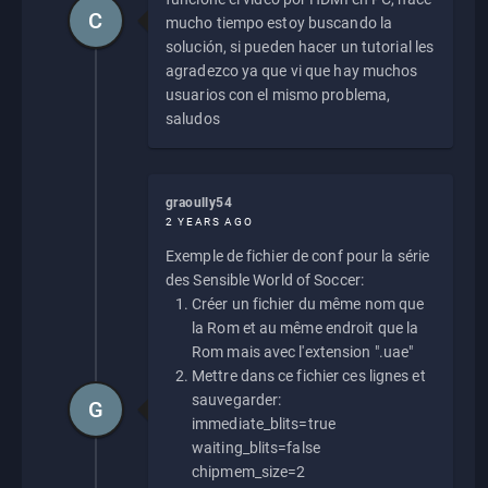
C
mucho tiempo estoy buscando la
solución, si pueden hacer un tutorial les
agradezco ya que vi que hay muchos
usuarios con el mismo problema,
saludos
graoully54
2 YEARS AGO
Exemple de fichier de conf pour la série
des Sensible World of Soccer:
Créer un fichier du même nom que
la Rom et au même endroit que la
Rom mais avec l'extension ".uae"
Mettre dans ce fichier ces lignes et
sauvegarder:
G
immediate_blits=true
waiting_blits=false
chipmem_size=2