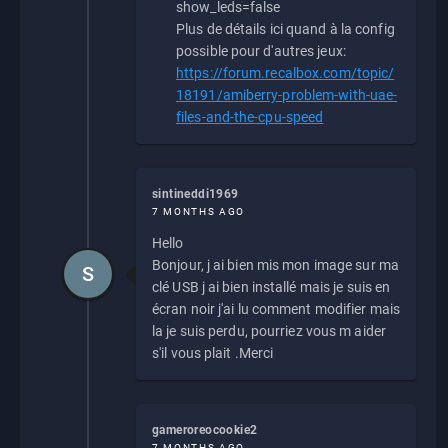
show_leds=false
Plus de détails ici quand à la config
possible pour d'autres jeux:
https://forum.recalbox.com/topic/
18191/amiberry-problem-with-uae-
files-and-the-cpu-speed
sintineddi1969
7 MONTHS AGO
Hello
Bonjour, j ai bien mis mon image sur ma
S
clé USB j ai bien installé mais je suis en
écran noir j'ai lu comment modifier mais
la je suis perdu, pourriez vous m aider
s'il vous plait .Merci
gameroreocookie2
7 MONTHS AGO