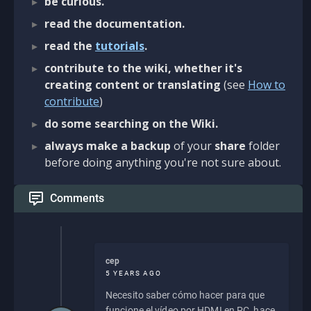
be curious.
read the documentation.
read the
tutorials
.
contribute to the wiki, whether it's
creating content or translating
(see
How to
contribute
)
do some searching on the Wiki.
always make a backup
of your
share
folder
before doing anything you're not sure about.
Comments
cep
5 YEARS AGO
Necesito saber cómo hacer para que
funcione el vídeo por HDMI en PC, hace