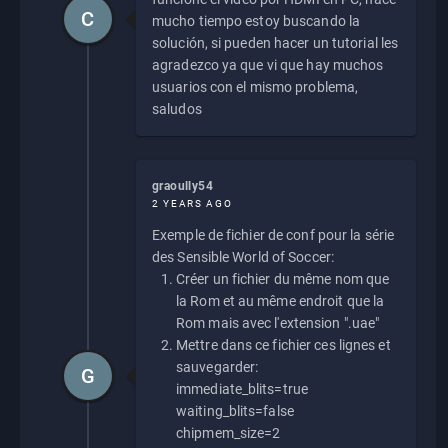
C
mucho tiempo estoy buscando la
solución, si pueden hacer un tutorial les
agradezco ya que vi que hay muchos
usuarios con el mismo problema,
saludos
graoully54
2 YEARS AGO
Exemple de fichier de conf pour la série
des Sensible World of Soccer:
Créer un fichier du même nom que
la Rom et au même endroit que la
Rom mais avec l'extension ".uae"
Mettre dans ce fichier ces lignes et
sauvegarder:
G
immediate_blits=true
waiting_blits=false
chipmem_size=2