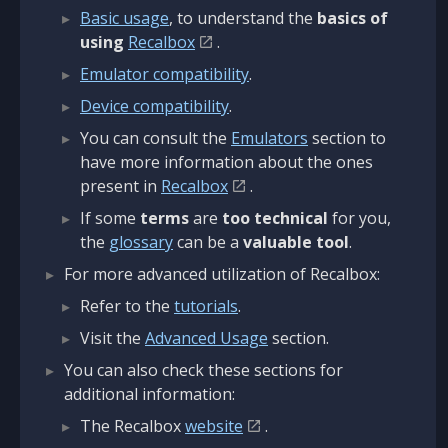
Basic usage
, to understand the
basics of
using
Recalbox
.
Emulator compatibility
.
Device compatibility
.
You can consult the
Emulators
section to
have more information about the ones
present in
Recalbox
.
If some
terms
are
too technical
for you,
the
glossary
can be a
valuable tool
.
For more advanced utilization of Recalbox:
Refer to the
tutorials
.
Visit the
Advanced Usage
section.
You can also check these sections for
additional information:
The Recalbox
website
.