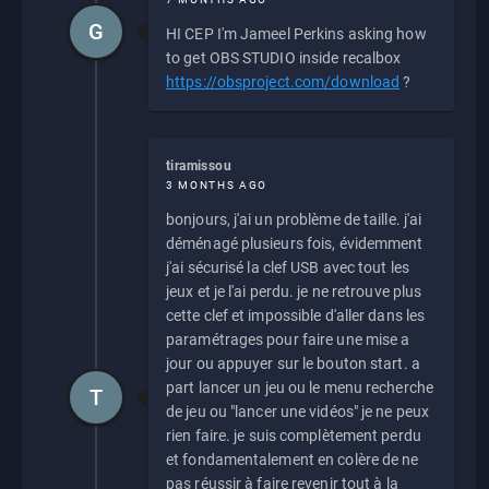
G
HI CEP I'm Jameel Perkins asking how
to get OBS STUDIO inside recalbox
https://obsproject.com/download
?
tiramissou
3 MONTHS AGO
bonjours, j'ai un problème de taille. j'ai
déménagé plusieurs fois, évidemment
j'ai sécurisé la clef USB avec tout les
jeux et je l'ai perdu. je ne retrouve plus
cette clef et impossible d'aller dans les
paramétrages pour faire une mise a
jour ou appuyer sur le bouton start. a
part lancer un jeu ou le menu recherche
T
de jeu ou "lancer une vidéos" je ne peux
rien faire. je suis complètement perdu
et fondamentalement en colère de ne
pas réussir à faire revenir tout à la