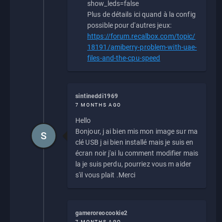
show_leds=false
Plus de détails ici quand à la config
possible pour d'autres jeux:
https://forum.recalbox.com/topic/
18191/amiberry-problem-with-uae-
files-and-the-cpu-speed
sintineddi1969
7 MONTHS AGO
Hello
Bonjour, j ai bien mis mon image sur ma
S
clé USB j ai bien installé mais je suis en
écran noir j'ai lu comment modifier mais
la je suis perdu, pourriez vous m aider
s'il vous plait .Merci
gameroreocookie2
7 MONTHS AGO