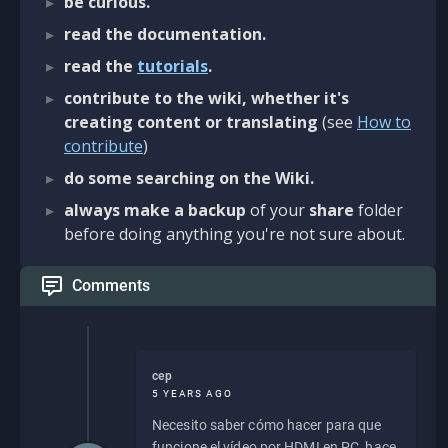
be curious.
read the documentation.
read the
tutorials
.
contribute to the wiki, whether it's
creating content or translating
(see
How to
contribute
)
do some searching on the Wiki.
always make a backup
of your
share
folder
before doing anything you're not sure about.
Comments
cep
5 YEARS AGO
Necesito saber cómo hacer para que
funcione el vídeo por HDMI en PC, hace