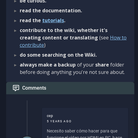
be curious.
read the documentation.
read the
tutorials
.
contribute to the wiki, whether it's
creating content or translating
(see
How to
contribute
)
do some searching on the Wiki.
always make a backup
of your
share
folder
before doing anything you're not sure about.
Comments
cep
5 YEARS AGO
Necesito saber cómo hacer para que
funcione el vídeo por HDMI en PC, hace