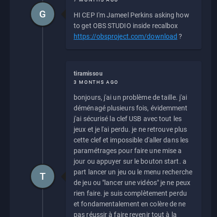
G
HI CEP I'm Jameel Perkins asking how
to get OBS STUDIO inside recalbox
https://obsproject.com/download
?
tiramissou
3 MONTHS AGO
bonjours, j'ai un problème de taille. j'ai
déménagé plusieurs fois, évidemment
j'ai sécurisé la clef USB avec tout les
jeux et je l'ai perdu. je ne retrouve plus
cette clef et impossible d'aller dans les
paramétrages pour faire une mise a
jour ou appuyer sur le bouton start. a
part lancer un jeu ou le menu recherche
T
de jeu ou "lancer une vidéos" je ne peux
rien faire. je suis complètement perdu
et fondamentalement en colère de ne
pas réussir à faire revenir tout à la