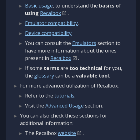
Basic usage
, to understand the
basics of
using
Recalbox
.
Emulator compatibility
.
Device compatibility
.
You can consult the
Emulators
section to
have more information about the ones
present in
Recalbox
.
If some
terms
are
too technical
for you,
the
glossary
can be a
valuable tool
.
For more advanced utilization of Recalbox:
Refer to the
tutorials
.
Visit the
Advanced Usage
section.
You can also check these sections for
additional information:
The Recalbox
website
.