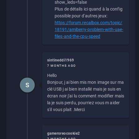
show_leds=false
Plus de détails ici quand à la config
possible pour d'autres jeux:
https://forum.recalbox.com/topic/
18191/amiberry-problem-with-uae-
files-and-the-cpu-speed
sintineddi1969
7 MONTHS AGO
Hello
Bonjour, j ai bien mis mon image sur ma
S
clé USB j ai bien installé mais je suis en
écran noir j'ai lu comment modifier mais
la je suis perdu, pourriez vous m aider
s'il vous plait .Merci
gameroreocookie2
7 MONTHS AGO