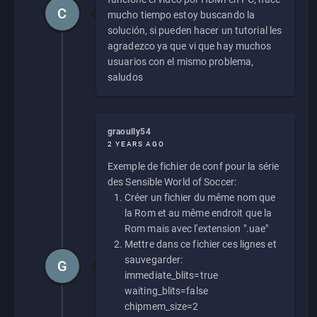
C
mucho tiempo estoy buscando la
solución, si pueden hacer un tutorial les
agradezco ya que vi que hay muchos
usuarios con el mismo problema,
saludos
graoully54
2 YEARS AGO
Exemple de fichier de conf pour la série
des Sensible World of Soccer:
Créer un fichier du même nom que
la Rom et au même endroit que la
Rom mais avec l'extension ".uae"
Mettre dans ce fichier ces lignes et
sauvegarder:
G
immediate_blits=true
waiting_blits=false
chipmem_size=2