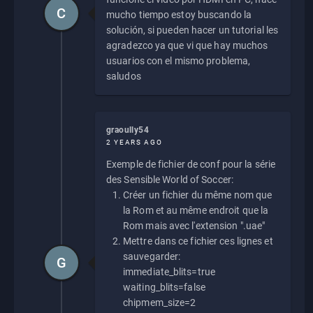
C
mucho tiempo estoy buscando la
solución, si pueden hacer un tutorial les
agradezco ya que vi que hay muchos
usuarios con el mismo problema,
saludos
graoully54
2 YEARS AGO
Exemple de fichier de conf pour la série
des Sensible World of Soccer:
Créer un fichier du même nom que
la Rom et au même endroit que la
Rom mais avec l'extension ".uae"
Mettre dans ce fichier ces lignes et
sauvegarder:
G
immediate_blits=true
waiting_blits=false
chipmem_size=2