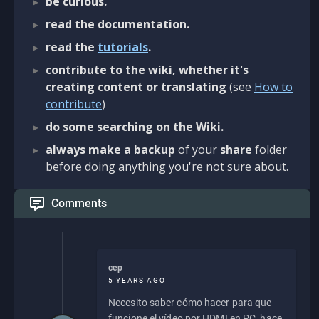
be curious.
read the documentation.
read the
tutorials
.
contribute to the wiki, whether it's
creating content or translating
(see
How to
contribute
)
do some searching on the Wiki.
always make a backup
of your
share
folder
before doing anything you're not sure about.
Comments
cep
5 YEARS AGO
Necesito saber cómo hacer para que
funcione el vídeo por HDMI en PC, hace