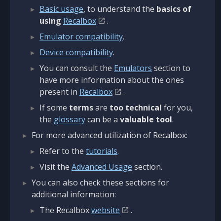
Basic usage
, to understand the
basics of
using
Recalbox
.
Emulator compatibility
.
Device compatibility
.
You can consult the
Emulators
section to
have more information about the ones
present in
Recalbox
.
If some
terms
are
too technical
for you,
the
glossary
can be a
valuable tool
.
For more advanced utilization of Recalbox:
Refer to the
tutorials
.
Visit the
Advanced Usage
section.
You can also check these sections for
additional information:
The Recalbox
website
.