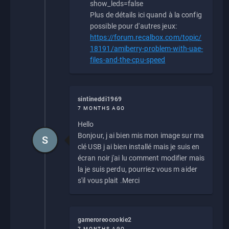
show_leds=false
Plus de détails ici quand à la config
possible pour d'autres jeux:
https://forum.recalbox.com/topic/
18191/amiberry-problem-with-uae-
files-and-the-cpu-speed
sintineddi1969
7 MONTHS AGO
Hello
Bonjour, j ai bien mis mon image sur ma
S
clé USB j ai bien installé mais je suis en
écran noir j'ai lu comment modifier mais
la je suis perdu, pourriez vous m aider
s'il vous plait .Merci
gameroreocookie2
7 MONTHS AGO