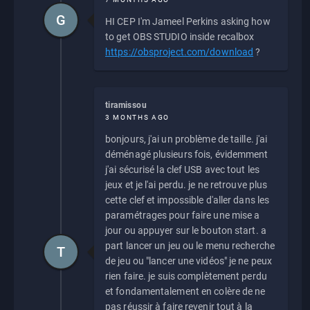
G
HI CEP I'm Jameel Perkins asking how
to get OBS STUDIO inside recalbox
https://obsproject.com/download
?
tiramissou
3 MONTHS AGO
bonjours, j'ai un problème de taille. j'ai
déménagé plusieurs fois, évidemment
j'ai sécurisé la clef USB avec tout les
jeux et je l'ai perdu. je ne retrouve plus
cette clef et impossible d'aller dans les
paramétrages pour faire une mise a
jour ou appuyer sur le bouton start. a
part lancer un jeu ou le menu recherche
T
de jeu ou "lancer une vidéos" je ne peux
rien faire. je suis complètement perdu
et fondamentalement en colère de ne
pas réussir à faire revenir tout à la