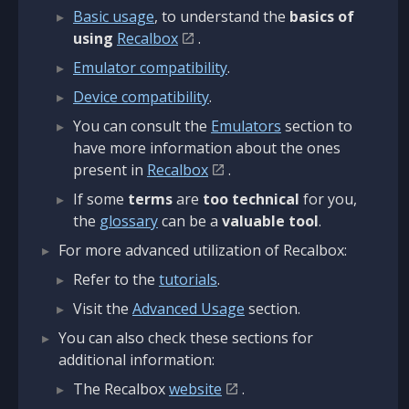
Basic usage
, to understand the
basics of
using
Recalbox
.
Emulator compatibility
.
Device compatibility
.
You can consult the
Emulators
section to
have more information about the ones
present in
Recalbox
.
If some
terms
are
too technical
for you,
the
glossary
can be a
valuable tool
.
For more advanced utilization of Recalbox:
Refer to the
tutorials
.
Visit the
Advanced Usage
section.
You can also check these sections for
additional information:
The Recalbox
website
.