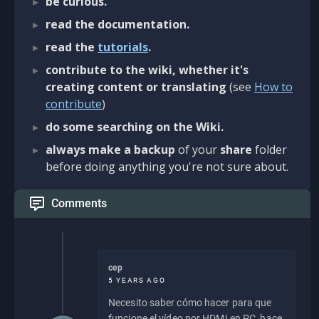
be curious.
read the documentation.
read the
tutorials
.
contribute to the wiki, whether it's
creating content or translating
(see
How to
contribute
)
do some searching on the Wiki.
always make a backup
of your
share
folder
before doing anything you're not sure about.
Comments
cep
5 YEARS AGO
Necesito saber cómo hacer para que
funcione el vídeo por HDMI en PC, hace