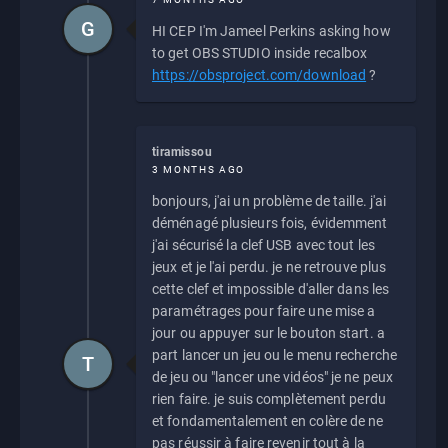
G
HI CEP I'm Jameel Perkins asking how
to get OBS STUDIO inside recalbox
https://obsproject.com/download
?
tiramissou
3 MONTHS AGO
bonjours, j'ai un problème de taille. j'ai
déménagé plusieurs fois, évidemment
j'ai sécurisé la clef USB avec tout les
jeux et je l'ai perdu. je ne retrouve plus
cette clef et impossible d'aller dans les
paramétrages pour faire une mise a
jour ou appuyer sur le bouton start. a
part lancer un jeu ou le menu recherche
T
de jeu ou "lancer une vidéos" je ne peux
rien faire. je suis complètement perdu
et fondamentalement en colère de ne
pas réussir à faire revenir tout à la