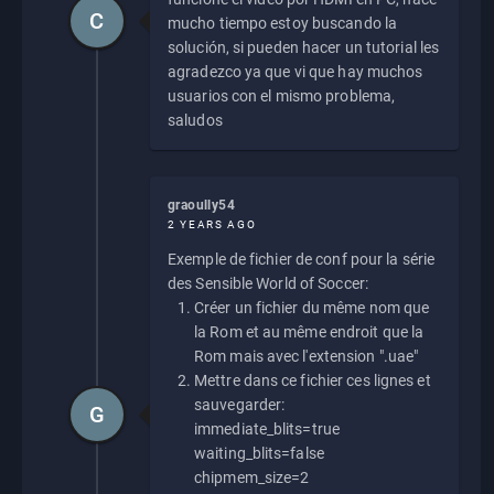
C
mucho tiempo estoy buscando la
solución, si pueden hacer un tutorial les
agradezco ya que vi que hay muchos
usuarios con el mismo problema,
saludos
graoully54
2 YEARS AGO
Exemple de fichier de conf pour la série
des Sensible World of Soccer:
Créer un fichier du même nom que
la Rom et au même endroit que la
Rom mais avec l'extension ".uae"
Mettre dans ce fichier ces lignes et
sauvegarder:
G
immediate_blits=true
waiting_blits=false
chipmem_size=2