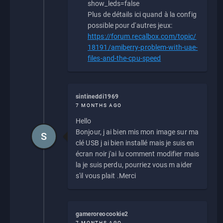
show_leds=false
Plus de détails ici quand à la config
possible pour d'autres jeux:
https://forum.recalbox.com/topic/
18191/amiberry-problem-with-uae-
files-and-the-cpu-speed
sintineddi1969
7 MONTHS AGO
Hello
Bonjour, j ai bien mis mon image sur ma
S
clé USB j ai bien installé mais je suis en
écran noir j'ai lu comment modifier mais
la je suis perdu, pourriez vous m aider
s'il vous plait .Merci
gameroreocookie2
7 MONTHS AGO