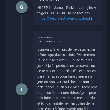
G
HI CEP I'm Jameel Perkins asking how
to get OBS STUDIO inside recalbox
https://obsproject.com/download
?
tiramissou
3 MONTHS AGO
bonjours, j'ai un problème de taille. j'ai
déménagé plusieurs fois, évidemment
j'ai sécurisé la clef USB avec tout les
jeux et je l'ai perdu. je ne retrouve plus
cette clef et impossible d'aller dans les
paramétrages pour faire une mise a
jour ou appuyer sur le bouton start. a
part lancer un jeu ou le menu recherche
T
de jeu ou "lancer une vidéos" je ne peux
rien faire. je suis complètement perdu
et fondamentalement en colère de ne
pas réussir à faire revenir tout à la