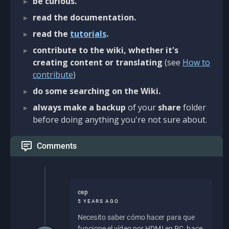
be curious.
read the documentation.
read the
tutorials
.
contribute to the wiki, whether it's
creating content or translating
(see
How to
contribute
)
do some searching on the Wiki.
always make a backup
of your
share
folder
before doing anything you're not sure about.
Comments
cep
5 YEARS AGO
Necesito saber cómo hacer para que
funcione el vídeo por HDMI en PC, hace