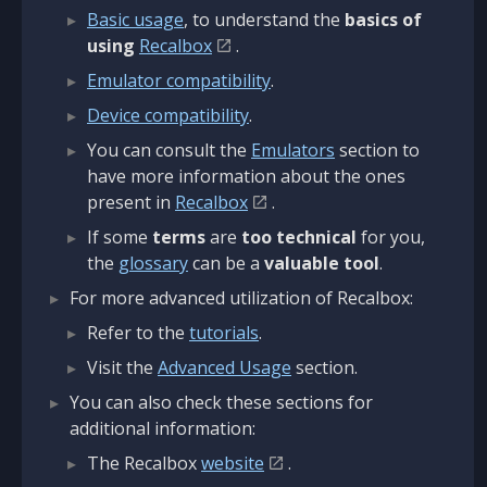
Basic usage
, to understand the
basics of
using
Recalbox
.
Emulator compatibility
.
Device compatibility
.
You can consult the
Emulators
section to
have more information about the ones
present in
Recalbox
.
If some
terms
are
too technical
for you,
the
glossary
can be a
valuable tool
.
For more advanced utilization of Recalbox:
Refer to the
tutorials
.
Visit the
Advanced Usage
section.
You can also check these sections for
additional information:
The Recalbox
website
.