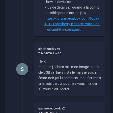
show_leds=false
Plus de détails ici quand à la config
possible pour d'autres jeux:
https://forum.recalbox.com/topic/
18191/amiberry-problem-with-uae-
files-and-the-cpu-speed
sintineddi1969
7 MONTHS AGO
Hello
Bonjour, j ai bien mis mon image sur ma
S
clé USB j ai bien installé mais je suis en
écran noir j'ai lu comment modifier mais
la je suis perdu, pourriez vous m aider
s'il vous plait .Merci
gameroreocookie2
7 MONTHS AGO