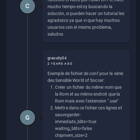
C
mucho tiempo estoy buscando la
solución, si pueden hacer un tutorial les
agradezco ya que vi que hay muchos
usuarios con el mismo problema,
saludos
graoully54
2 YEARS AGO
Exemple de fichier de conf pour la série
des Sensible World of Soccer:
Créer un fichier du même nom que
la Rom et au même endroit que la
Rom mais avec l'extension ".uae"
Mettre dans ce fichier ces lignes et
sauvegarder:
G
immediate_blits=true
waiting_blits=false
chipmem_size=2