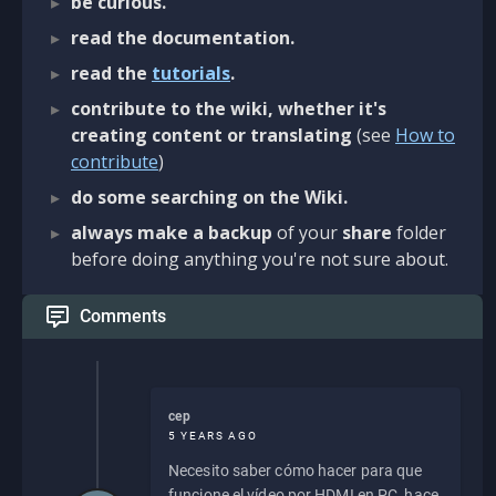
be curious.
read the documentation.
read the
tutorials
.
contribute to the wiki, whether it's
creating content or translating
(see
How to
contribute
)
do some searching on the Wiki.
always make a backup
of your
share
folder
before doing anything you're not sure about.
Comments
cep
5 YEARS AGO
Necesito saber cómo hacer para que
funcione el vídeo por HDMI en PC, hace