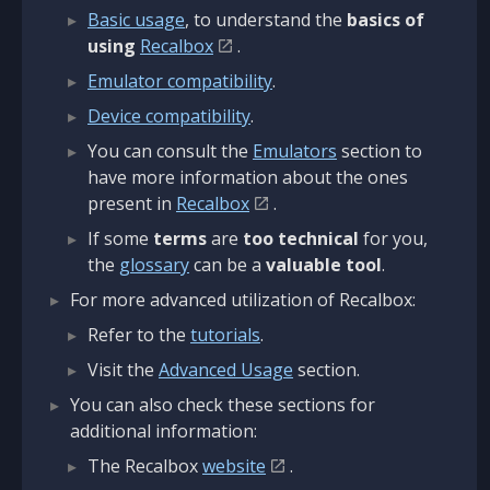
Basic usage
, to understand the
basics of
using
Recalbox
.
Emulator compatibility
.
Device compatibility
.
You can consult the
Emulators
section to
have more information about the ones
present in
Recalbox
.
If some
terms
are
too technical
for you,
the
glossary
can be a
valuable tool
.
For more advanced utilization of Recalbox:
Refer to the
tutorials
.
Visit the
Advanced Usage
section.
You can also check these sections for
additional information:
The Recalbox
website
.