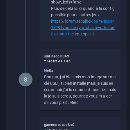
show_leds=false
Plus de détails ici quand à la config
possible pour d'autres jeux:
https://forum.recalbox.com/topic/
18191/amiberry-problem-with-uae-
files-and-the-cpu-speed
sintineddi1969
7 MONTHS AGO
Hello
Bonjour, j ai bien mis mon image sur ma
S
clé USB j ai bien installé mais je suis en
écran noir j'ai lu comment modifier mais
la je suis perdu, pourriez vous m aider
s'il vous plait .Merci
gameroreocookie2
7 MONTHS AGO