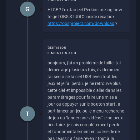
G
HI CEP I'm Jameel Perkins asking how
to get OBS STUDIO inside recalbox
https://obsproject.com/download
?
tiramissou
3 MONTHS AGO
bonjours, j'ai un problème de taille. j'ai
déménagé plusieurs fois, évidemment
j'ai sécurisé la clef USB avec tout les
jeux et je l'ai perdu. je ne retrouve plus
cette clef et impossible d'aller dans les
paramétrages pour faire une mise a
jour ou appuyer sur le bouton start. a
part lancer un jeu ou le menu recherche
T
de jeu ou "lancer une vidéos" je ne peux
rien faire. je suis complètement perdu
et fondamentalement en colère de ne
pas réussir à faire revenir tout à la