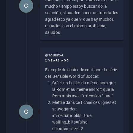
C
mucho tiempo estoy buscando la
solución, si pueden hacer un tutorial les
agradezco ya que vi que hay muchos
usuarios con el mismo problema,
saludos
graoully54
2 YEARS AGO
Exemple de fichier de conf pour la série
des Sensible World of Soccer:
Créer un fichier du même nom que
la Rom et au même endroit que la
Rom mais avec l'extension ".uae"
Mettre dans ce fichier ces lignes et
sauvegarder:
G
immediate_blits=true
waiting_blits=false
chipmem_size=2