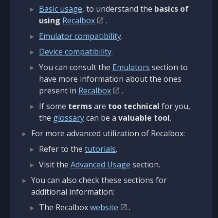
Basic usage
, to understand the
basics of
using
Recalbox
.
Emulator compatibility
.
Device compatibility
.
You can consult the
Emulators
section to
have more information about the ones
present in
Recalbox
.
If some
terms
are
too technical
for you,
the
glossary
can be a
valuable tool
.
For more advanced utilization of Recalbox:
Refer to the
tutorials
.
Visit the
Advanced Usage
section.
You can also check these sections for
additional information:
The Recalbox
website
.