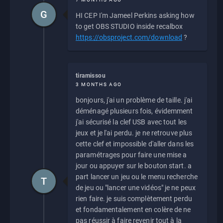
G
HI CEP I'm Jameel Perkins asking how
to get OBS STUDIO inside recalbox
https://obsproject.com/download
?
tiramissou
3 MONTHS AGO
bonjours, j'ai un problème de taille. j'ai
déménagé plusieurs fois, évidemment
j'ai sécurisé la clef USB avec tout les
jeux et je l'ai perdu. je ne retrouve plus
cette clef et impossible d'aller dans les
paramétrages pour faire une mise a
jour ou appuyer sur le bouton start. a
part lancer un jeu ou le menu recherche
T
de jeu ou "lancer une vidéos" je ne peux
rien faire. je suis complètement perdu
et fondamentalement en colère de ne
pas réussir à faire revenir tout à la