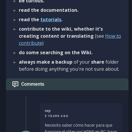
be curious.
read the documentation.
read the
tutorials
.
contribute to the wiki, whether it's
creating content or translating
(see
How to
contribute
)
do some searching on the Wiki.
always make a backup
of your
share
folder
before doing anything you're not sure about.
Comments
cep
5 YEARS AGO
Necesito saber cómo hacer para que
funcione el vídeo por HDMI en PC, hace