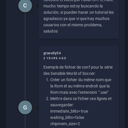
C
mucho tiempo estoy buscando la
solución, si pueden hacer un tutorial les
agradezco ya que vi que hay muchos
usuarios con el mismo problema,
saludos
graoully54
2 YEARS AGO
Exemple de fichier de conf pour la série
des Sensible World of Soccer:
Créer un fichier du même nom que
la Rom et au même endroit que la
Rom mais avec l'extension ".uae"
Mettre dans ce fichier ces lignes et
sauvegarder:
G
immediate_blits=true
waiting_blits=false
chipmem_size=2