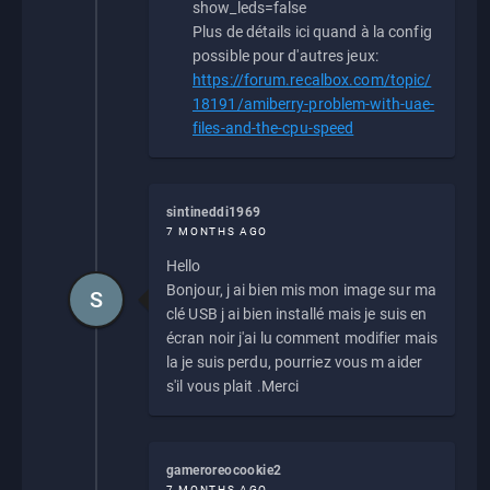
show_leds=false
Plus de détails ici quand à la config
possible pour d'autres jeux:
https://forum.recalbox.com/topic/
18191/amiberry-problem-with-uae-
files-and-the-cpu-speed
sintineddi1969
7 MONTHS AGO
Hello
Bonjour, j ai bien mis mon image sur ma
S
clé USB j ai bien installé mais je suis en
écran noir j'ai lu comment modifier mais
la je suis perdu, pourriez vous m aider
s'il vous plait .Merci
gameroreocookie2
7 MONTHS AGO