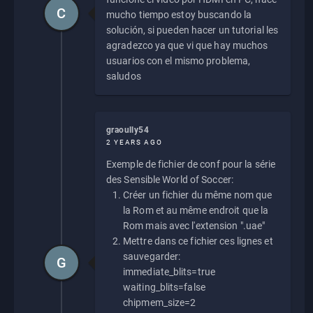
C
mucho tiempo estoy buscando la
solución, si pueden hacer un tutorial les
agradezco ya que vi que hay muchos
usuarios con el mismo problema,
saludos
graoully54
2 YEARS AGO
Exemple de fichier de conf pour la série
des Sensible World of Soccer:
Créer un fichier du même nom que
la Rom et au même endroit que la
Rom mais avec l'extension ".uae"
Mettre dans ce fichier ces lignes et
sauvegarder:
G
immediate_blits=true
waiting_blits=false
chipmem_size=2