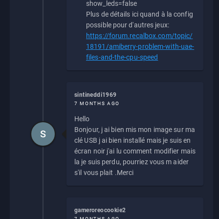
show_leds=false
Plus de détails ici quand à la config
possible pour d'autres jeux:
https://forum.recalbox.com/topic/
18191/amiberry-problem-with-uae-
files-and-the-cpu-speed
sintineddi1969
7 MONTHS AGO
Hello
Bonjour, j ai bien mis mon image sur ma
S
clé USB j ai bien installé mais je suis en
écran noir j'ai lu comment modifier mais
la je suis perdu, pourriez vous m aider
s'il vous plait .Merci
gameroreocookie2
7 MONTHS AGO