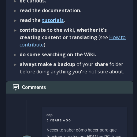
be curious.
read the documentation.
read the
tutorials
.
contribute to the wiki, whether it's
creating content or translating
(see
How to
contribute
)
do some searching on the Wiki.
always make a backup
of your
share
folder
before doing anything you're not sure about.
Comments
cep
5 YEARS AGO
Necesito saber cómo hacer para que
funcione el vídeo por HDMI en PC, hace