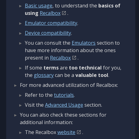
Basic usage
, to understand the
basics of
using
Recalbox
.
Emulator compatibility
.
Device compatibility
.
You can consult the
Emulators
section to
have more information about the ones
present in
Recalbox
.
If some
terms
are
too technical
for you,
the
glossary
can be a
valuable tool
.
For more advanced utilization of Recalbox:
Refer to the
tutorials
.
Visit the
Advanced Usage
section.
You can also check these sections for
additional information:
The Recalbox
website
.