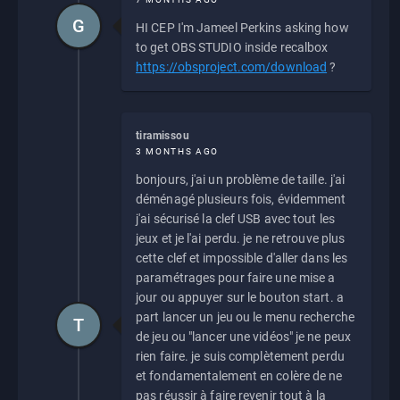
G
HI CEP I'm Jameel Perkins asking how
to get OBS STUDIO inside recalbox
https://obsproject.com/download
?
tiramissou
3 MONTHS AGO
bonjours, j'ai un problème de taille. j'ai
déménagé plusieurs fois, évidemment
j'ai sécurisé la clef USB avec tout les
jeux et je l'ai perdu. je ne retrouve plus
cette clef et impossible d'aller dans les
paramétrages pour faire une mise a
jour ou appuyer sur le bouton start. a
part lancer un jeu ou le menu recherche
T
de jeu ou "lancer une vidéos" je ne peux
rien faire. je suis complètement perdu
et fondamentalement en colère de ne
pas réussir à faire revenir tout à la