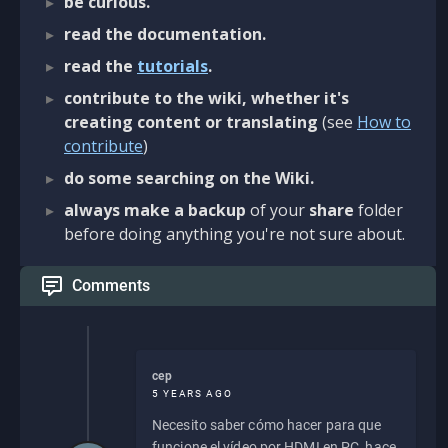
be curious.
read the documentation.
read the
tutorials
.
contribute to the wiki, whether it's
creating content or translating
(see
How to
contribute
)
do some searching on the Wiki.
always make a backup
of your
share
folder
before doing anything you're not sure about.
Comments
cep
5 YEARS AGO
Necesito saber cómo hacer para que
funcione el vídeo por HDMI en PC, hace