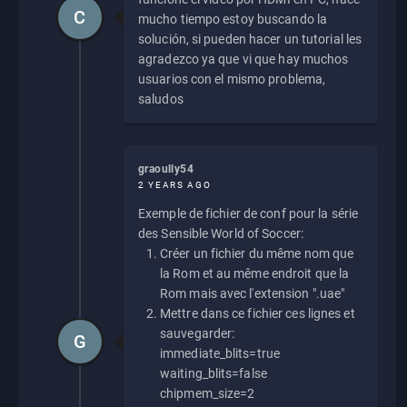
C
mucho tiempo estoy buscando la
solución, si pueden hacer un tutorial les
agradezco ya que vi que hay muchos
usuarios con el mismo problema,
saludos
graoully54
2 YEARS AGO
Exemple de fichier de conf pour la série
des Sensible World of Soccer:
Créer un fichier du même nom que
la Rom et au même endroit que la
Rom mais avec l'extension ".uae"
Mettre dans ce fichier ces lignes et
sauvegarder:
G
immediate_blits=true
waiting_blits=false
chipmem_size=2