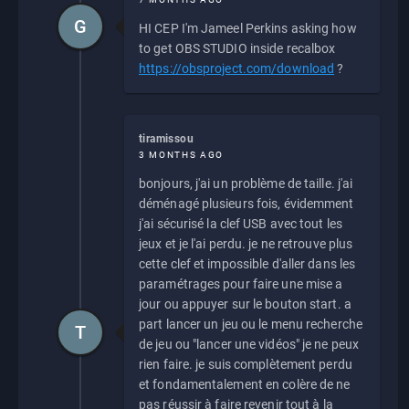
G
HI CEP I'm Jameel Perkins asking how
to get OBS STUDIO inside recalbox
https://obsproject.com/download
?
tiramissou
3 MONTHS AGO
bonjours, j'ai un problème de taille. j'ai
déménagé plusieurs fois, évidemment
j'ai sécurisé la clef USB avec tout les
jeux et je l'ai perdu. je ne retrouve plus
cette clef et impossible d'aller dans les
paramétrages pour faire une mise a
jour ou appuyer sur le bouton start. a
part lancer un jeu ou le menu recherche
T
de jeu ou "lancer une vidéos" je ne peux
rien faire. je suis complètement perdu
et fondamentalement en colère de ne
pas réussir à faire revenir tout à la