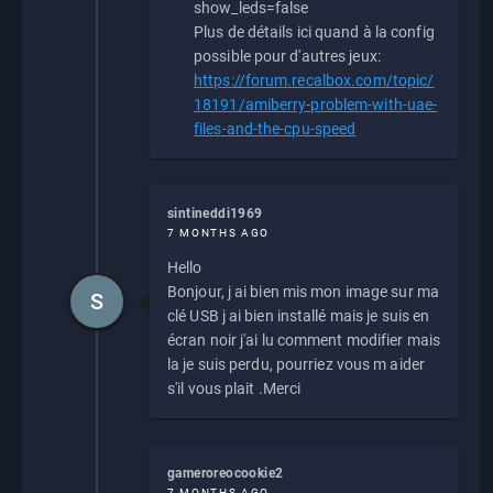
show_leds=false
Plus de détails ici quand à la config
possible pour d'autres jeux:
https://forum.recalbox.com/topic/
18191/amiberry-problem-with-uae-
files-and-the-cpu-speed
sintineddi1969
7 MONTHS AGO
Hello
Bonjour, j ai bien mis mon image sur ma
S
clé USB j ai bien installé mais je suis en
écran noir j'ai lu comment modifier mais
la je suis perdu, pourriez vous m aider
s'il vous plait .Merci
gameroreocookie2
7 MONTHS AGO