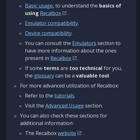
Basic usage
, to understand the
basics of
using
Recalbox
.
Emulator compatibility
.
Device compatibility
.
You can consult the
Emulators
section to
have more information about the ones
present in
Recalbox
.
If some
terms
are
too technical
for you,
the
glossary
can be a
valuable tool
.
For more advanced utilization of Recalbox:
Refer to the
tutorials
.
Visit the
Advanced Usage
section.
You can also check these sections for
additional information:
The Recalbox
website
.