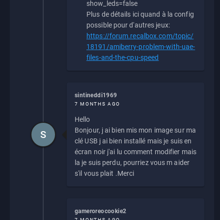
show_leds=false
Plus de détails ici quand à la config
possible pour d'autres jeux:
https://forum.recalbox.com/topic/
18191/amiberry-problem-with-uae-
files-and-the-cpu-speed
sintineddi1969
7 MONTHS AGO
Hello
Bonjour, j ai bien mis mon image sur ma
S
clé USB j ai bien installé mais je suis en
écran noir j'ai lu comment modifier mais
la je suis perdu, pourriez vous m aider
s'il vous plait .Merci
gameroreocookie2
7 MONTHS AGO