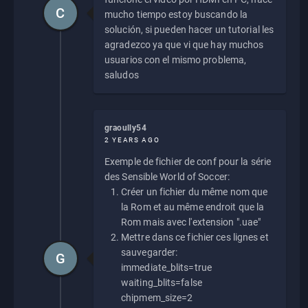
C
mucho tiempo estoy buscando la
solución, si pueden hacer un tutorial les
agradezco ya que vi que hay muchos
usuarios con el mismo problema,
saludos
graoully54
2 YEARS AGO
Exemple de fichier de conf pour la série
des Sensible World of Soccer:
Créer un fichier du même nom que
la Rom et au même endroit que la
Rom mais avec l'extension ".uae"
Mettre dans ce fichier ces lignes et
sauvegarder:
G
immediate_blits=true
waiting_blits=false
chipmem_size=2