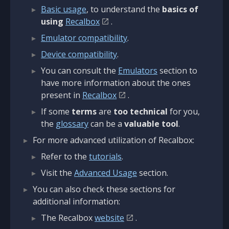
Basic usage
, to understand the
basics of
using
Recalbox
.
Emulator compatibility
.
Device compatibility
.
You can consult the
Emulators
section to
have more information about the ones
present in
Recalbox
.
If some
terms
are
too technical
for you,
the
glossary
can be a
valuable tool
.
For more advanced utilization of Recalbox:
Refer to the
tutorials
.
Visit the
Advanced Usage
section.
You can also check these sections for
additional information:
The Recalbox
website
.