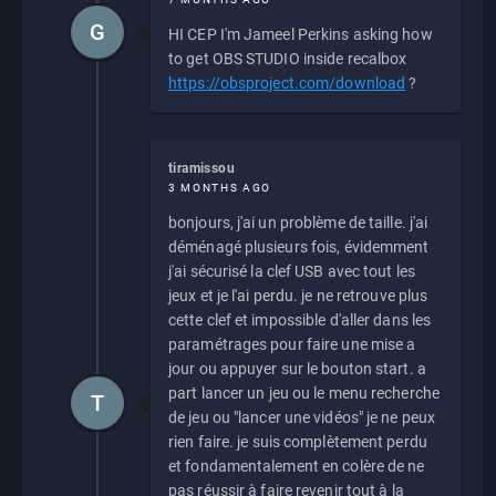
G
HI CEP I'm Jameel Perkins asking how
to get OBS STUDIO inside recalbox
https://obsproject.com/download
?
tiramissou
3 MONTHS AGO
bonjours, j'ai un problème de taille. j'ai
déménagé plusieurs fois, évidemment
j'ai sécurisé la clef USB avec tout les
jeux et je l'ai perdu. je ne retrouve plus
cette clef et impossible d'aller dans les
paramétrages pour faire une mise a
jour ou appuyer sur le bouton start. a
part lancer un jeu ou le menu recherche
T
de jeu ou "lancer une vidéos" je ne peux
rien faire. je suis complètement perdu
et fondamentalement en colère de ne
pas réussir à faire revenir tout à la