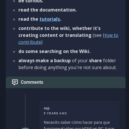
be curious.
read the documentation.
read the
tutorials
.
contribute to the wiki, whether it's
creating content or translating
(see
How to
contribute
)
do some searching on the Wiki.
always make a backup
of your
share
folder
before doing anything you're not sure about.
Comments
cep
5 YEARS AGO
Necesito saber cómo hacer para que
funcione el vídeo por HDMI en PC, hace