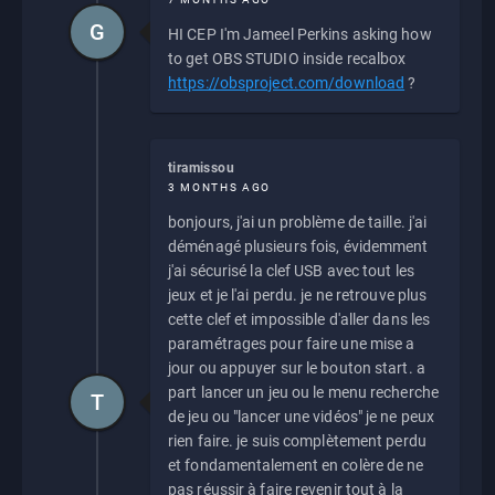
G
HI CEP I'm Jameel Perkins asking how
to get OBS STUDIO inside recalbox
https://obsproject.com/download
?
tiramissou
3 MONTHS AGO
bonjours, j'ai un problème de taille. j'ai
déménagé plusieurs fois, évidemment
j'ai sécurisé la clef USB avec tout les
jeux et je l'ai perdu. je ne retrouve plus
cette clef et impossible d'aller dans les
paramétrages pour faire une mise a
jour ou appuyer sur le bouton start. a
part lancer un jeu ou le menu recherche
T
de jeu ou "lancer une vidéos" je ne peux
rien faire. je suis complètement perdu
et fondamentalement en colère de ne
pas réussir à faire revenir tout à la