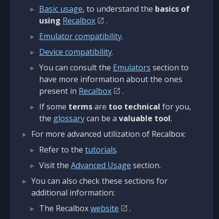
Basic usage
, to understand the
basics of
using
Recalbox
.
Emulator compatibility
.
Device compatibility
.
You can consult the
Emulators
section to
have more information about the ones
present in
Recalbox
.
If some
terms
are
too technical
for you,
the
glossary
can be a
valuable tool
.
For more advanced utilization of Recalbox:
Refer to the
tutorials
.
Visit the
Advanced Usage
section.
You can also check these sections for
additional information:
The Recalbox
website
.