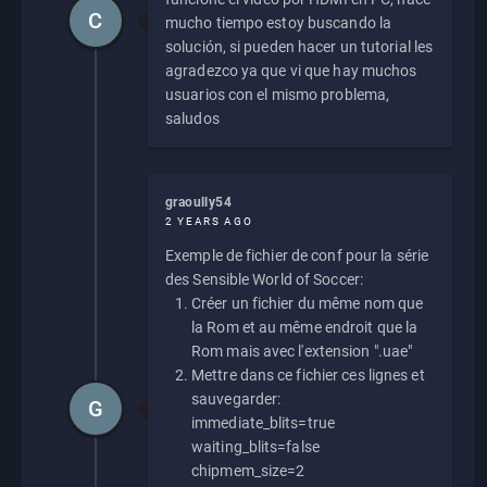
C
mucho tiempo estoy buscando la
solución, si pueden hacer un tutorial les
agradezco ya que vi que hay muchos
usuarios con el mismo problema,
saludos
graoully54
2 YEARS AGO
Exemple de fichier de conf pour la série
des Sensible World of Soccer:
Créer un fichier du même nom que
la Rom et au même endroit que la
Rom mais avec l'extension ".uae"
Mettre dans ce fichier ces lignes et
sauvegarder:
G
immediate_blits=true
waiting_blits=false
chipmem_size=2