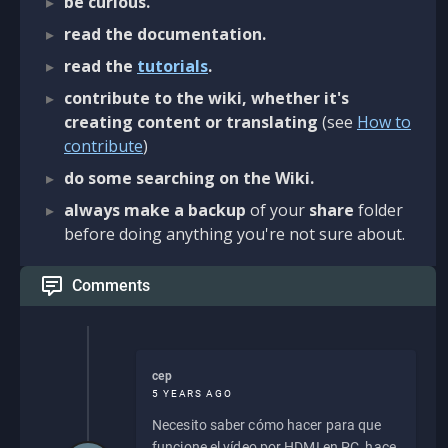
be curious.
read the documentation.
read the
tutorials
.
contribute to the wiki, whether it's
creating content or translating
(see
How to
contribute
)
do some searching on the Wiki.
always make a backup
of your
share
folder
before doing anything you're not sure about.
Comments
cep
5 YEARS AGO
Necesito saber cómo hacer para que
funcione el vídeo por HDMI en PC, hace