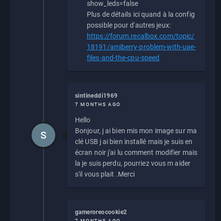
show_leds=false
Plus de détails ici quand à la config
possible pour d'autres jeux:
https://forum.recalbox.com/topic/
18191/amiberry-problem-with-uae-
files-and-the-cpu-speed
sintineddi1969
7 MONTHS AGO
Hello
Bonjour, j ai bien mis mon image sur ma
S
clé USB j ai bien installé mais je suis en
écran noir j'ai lu comment modifier mais
la je suis perdu, pourriez vous m aider
s'il vous plait .Merci
gameroreocookie2
7 MONTHS AGO