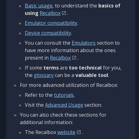
Basic usage
, to understand the
basics of
using
Recalbox
.
Emulator compatibility
.
Device compatibility
.
You can consult the
Emulators
section to
have more information about the ones
present in
Recalbox
.
If some
terms
are
too technical
for you,
the
glossary
can be a
valuable tool
.
For more advanced utilization of Recalbox:
Refer to the
tutorials
.
Visit the
Advanced Usage
section.
You can also check these sections for
additional information:
The Recalbox
website
.