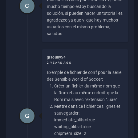
C
mucho tiempo estoy buscando la
solución, si pueden hacer un tutorial les
agradezco ya que vi que hay muchos
usuarios con el mismo problema,
saludos
graoully54
2 YEARS AGO
Exemple de fichier de conf pour la série
des Sensible World of Soccer:
Créer un fichier du même nom que
la Rom et au même endroit que la
Rom mais avec l'extension ".uae"
Mettre dans ce fichier ces lignes et
sauvegarder:
G
immediate_blits=true
waiting_blits=false
chipmem_size=2