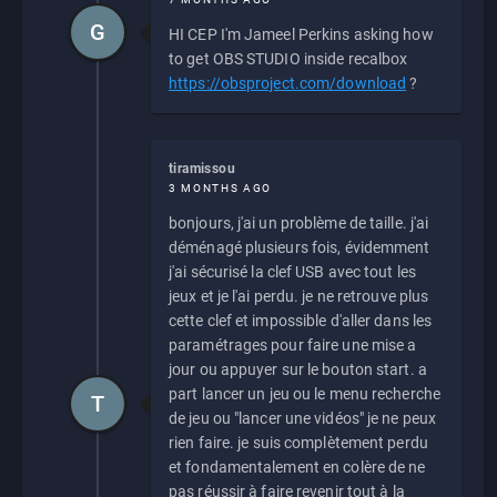
G
HI CEP I'm Jameel Perkins asking how
to get OBS STUDIO inside recalbox
https://obsproject.com/download
?
tiramissou
3 MONTHS AGO
bonjours, j'ai un problème de taille. j'ai
déménagé plusieurs fois, évidemment
j'ai sécurisé la clef USB avec tout les
jeux et je l'ai perdu. je ne retrouve plus
cette clef et impossible d'aller dans les
paramétrages pour faire une mise a
jour ou appuyer sur le bouton start. a
part lancer un jeu ou le menu recherche
T
de jeu ou "lancer une vidéos" je ne peux
rien faire. je suis complètement perdu
et fondamentalement en colère de ne
pas réussir à faire revenir tout à la