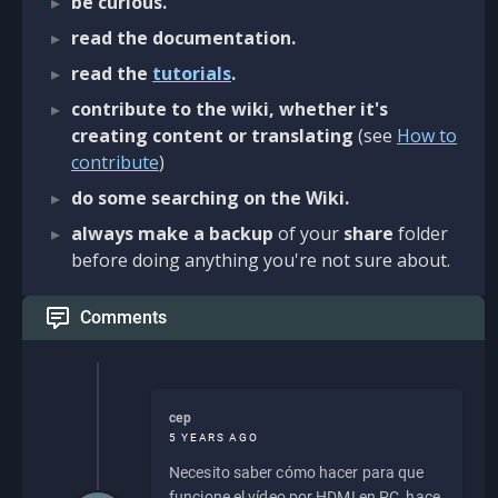
be curious.
read the documentation.
read the
tutorials
.
contribute to the wiki, whether it's
creating content or translating
(see
How to
contribute
)
do some searching on the Wiki.
always make a backup
of your
share
folder
before doing anything you're not sure about.
Comments
cep
5 YEARS AGO
Necesito saber cómo hacer para que
funcione el vídeo por HDMI en PC, hace