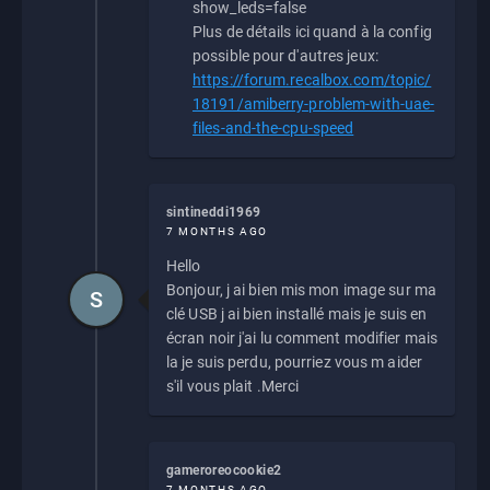
show_leds=false
Plus de détails ici quand à la config
possible pour d'autres jeux:
https://forum.recalbox.com/topic/
18191/amiberry-problem-with-uae-
files-and-the-cpu-speed
sintineddi1969
7 MONTHS AGO
Hello
Bonjour, j ai bien mis mon image sur ma
S
clé USB j ai bien installé mais je suis en
écran noir j'ai lu comment modifier mais
la je suis perdu, pourriez vous m aider
s'il vous plait .Merci
gameroreocookie2
7 MONTHS AGO