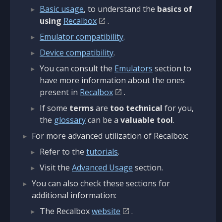
Basic usage
, to understand the
basics of
using
Recalbox
.
Emulator compatibility
.
Device compatibility
.
You can consult the
Emulators
section to
have more information about the ones
present in
Recalbox
.
If some
terms
are
too technical
for you,
the
glossary
can be a
valuable tool
.
For more advanced utilization of Recalbox:
Refer to the
tutorials
.
Visit the
Advanced Usage
section.
You can also check these sections for
additional information:
The Recalbox
website
.