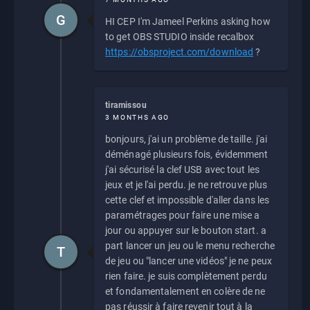
G
HI CEP I'm Jameel Perkins asking how
to get OBS STUDIO inside recalbox
https://obsproject.com/download
?
tiramissou
3 MONTHS AGO
bonjours, j'ai un problème de taille. j'ai
déménagé plusieurs fois, évidemment
j'ai sécurisé la clef USB avec tout les
jeux et je l'ai perdu. je ne retrouve plus
cette clef et impossible d'aller dans les
paramétrages pour faire une mise a
jour ou appuyer sur le bouton start. a
part lancer un jeu ou le menu recherche
T
de jeu ou "lancer une vidéos" je ne peux
rien faire. je suis complètement perdu
et fondamentalement en colère de ne
pas réussir à faire revenir tout à la