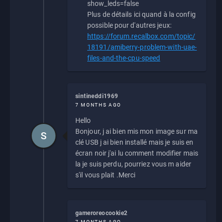
show_leds=false
Plus de détails ici quand à la config
possible pour d'autres jeux:
https://forum.recalbox.com/topic/
18191/amiberry-problem-with-uae-
files-and-the-cpu-speed
sintineddi1969
7 MONTHS AGO
Hello
Bonjour, j ai bien mis mon image sur ma
S
clé USB j ai bien installé mais je suis en
écran noir j'ai lu comment modifier mais
la je suis perdu, pourriez vous m aider
s'il vous plait .Merci
gameroreocookie2
7 MONTHS AGO