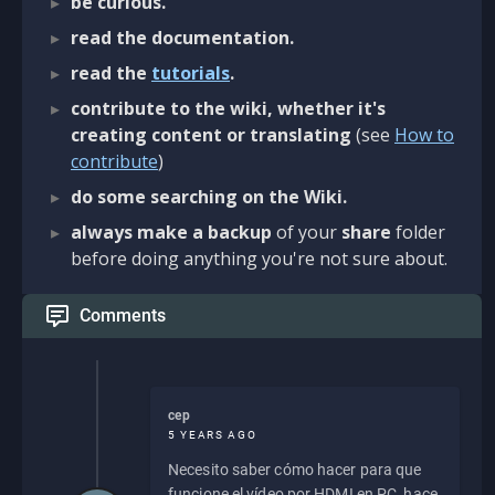
be curious.
read the documentation.
read the
tutorials
.
contribute to the wiki, whether it's
creating content or translating
(see
How to
contribute
)
do some searching on the Wiki.
always make a backup
of your
share
folder
before doing anything you're not sure about.
Comments
cep
5 YEARS AGO
Necesito saber cómo hacer para que
funcione el vídeo por HDMI en PC, hace