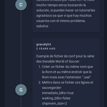
C
mucho tiempo estoy buscando la
solución, si pueden hacer un tutorial les
agradezco ya que vi que hay muchos
usuarios con el mismo problema,
saludos
graoully54
2 YEARS AGO
Exemple de fichier de conf pour la série
des Sensible World of Soccer:
Créer un fichier du même nom que
la Rom et au même endroit que la
Rom mais avec l'extension ".uae"
Mettre dans ce fichier ces lignes et
sauvegarder:
G
immediate_blits=true
waiting_blits=false
chipmem_size=2