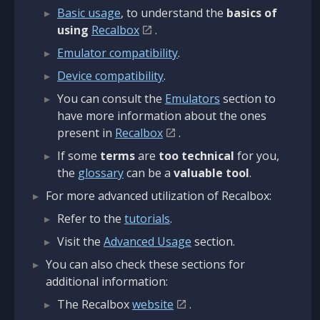
Basic usage
, to understand the
basics of
using
Recalbox
.
Emulator compatibility
.
Device compatibility
.
You can consult the
Emulators
section to
have more information about the ones
present in
Recalbox
.
If some
terms
are
too technical
for you,
the
glossary
can be a
valuable tool
.
For more advanced utilization of Recalbox:
Refer to the
tutorials
.
Visit the
Advanced Usage
section.
You can also check these sections for
additional information:
The Recalbox
website
.