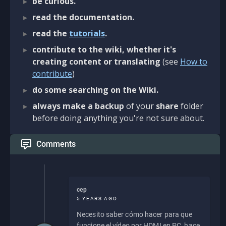
be curious.
read the documentation.
read the
tutorials
.
contribute to the wiki, whether it's
creating content or translating
(see
How to
contribute
)
do some searching on the Wiki.
always make a backup
of your
share
folder
before doing anything you're not sure about.
Comments
cep
5 YEARS AGO
Necesito saber cómo hacer para que
funcione el vídeo por HDMI en PC, hace