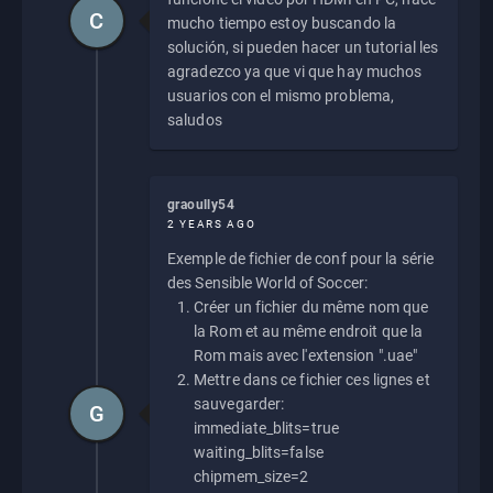
C
mucho tiempo estoy buscando la
solución, si pueden hacer un tutorial les
agradezco ya que vi que hay muchos
usuarios con el mismo problema,
saludos
graoully54
2 YEARS AGO
Exemple de fichier de conf pour la série
des Sensible World of Soccer:
Créer un fichier du même nom que
la Rom et au même endroit que la
Rom mais avec l'extension ".uae"
Mettre dans ce fichier ces lignes et
sauvegarder:
G
immediate_blits=true
waiting_blits=false
chipmem_size=2