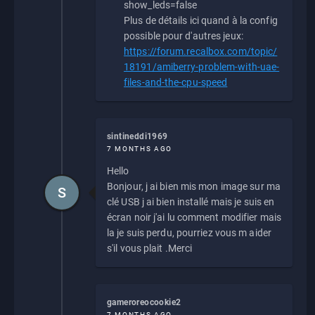
show_leds=false
Plus de détails ici quand à la config
possible pour d'autres jeux:
https://forum.recalbox.com/topic/
18191/amiberry-problem-with-uae-
files-and-the-cpu-speed
sintineddi1969
7 MONTHS AGO
Hello
Bonjour, j ai bien mis mon image sur ma
S
clé USB j ai bien installé mais je suis en
écran noir j'ai lu comment modifier mais
la je suis perdu, pourriez vous m aider
s'il vous plait .Merci
gameroreocookie2
7 MONTHS AGO