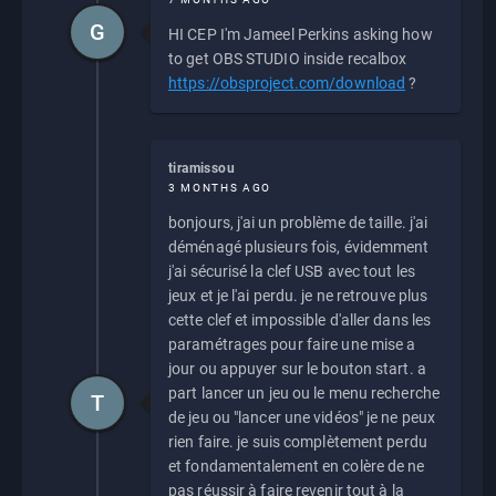
G
HI CEP I'm Jameel Perkins asking how
to get OBS STUDIO inside recalbox
https://obsproject.com/download
?
tiramissou
3 MONTHS AGO
bonjours, j'ai un problème de taille. j'ai
déménagé plusieurs fois, évidemment
j'ai sécurisé la clef USB avec tout les
jeux et je l'ai perdu. je ne retrouve plus
cette clef et impossible d'aller dans les
paramétrages pour faire une mise a
jour ou appuyer sur le bouton start. a
part lancer un jeu ou le menu recherche
T
de jeu ou "lancer une vidéos" je ne peux
rien faire. je suis complètement perdu
et fondamentalement en colère de ne
pas réussir à faire revenir tout à la