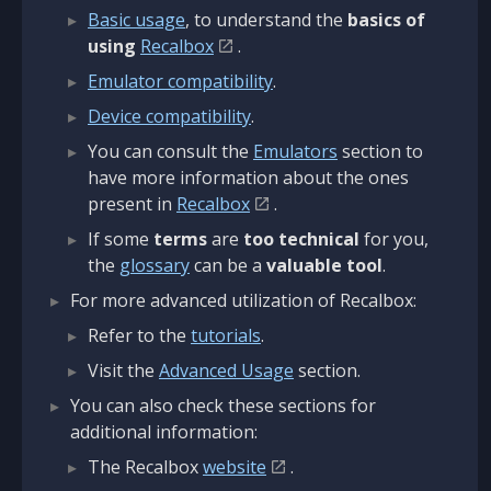
Basic usage
, to understand the
basics of
using
Recalbox
.
Emulator compatibility
.
Device compatibility
.
You can consult the
Emulators
section to
have more information about the ones
present in
Recalbox
.
If some
terms
are
too technical
for you,
the
glossary
can be a
valuable tool
.
For more advanced utilization of Recalbox:
Refer to the
tutorials
.
Visit the
Advanced Usage
section.
You can also check these sections for
additional information:
The Recalbox
website
.