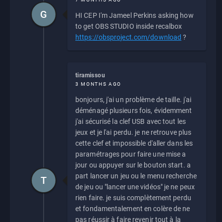
G
HI CEP I'm Jameel Perkins asking how
to get OBS STUDIO inside recalbox
https://obsproject.com/download
?
tiramissou
3 MONTHS AGO
bonjours, j'ai un problème de taille. j'ai
déménagé plusieurs fois, évidemment
j'ai sécurisé la clef USB avec tout les
jeux et je l'ai perdu. je ne retrouve plus
cette clef et impossible d'aller dans les
paramétrages pour faire une mise a
jour ou appuyer sur le bouton start. a
part lancer un jeu ou le menu recherche
T
de jeu ou "lancer une vidéos" je ne peux
rien faire. je suis complètement perdu
et fondamentalement en colère de ne
pas réussir à faire revenir tout à la