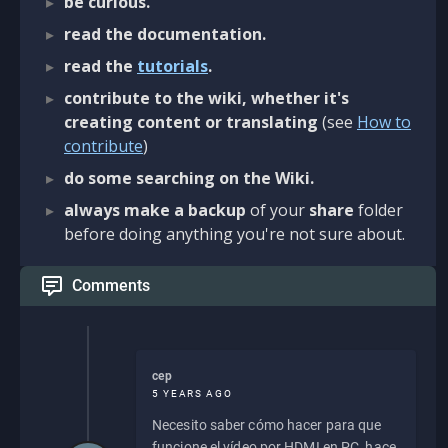
be curious.
read the documentation.
read the
tutorials
.
contribute to the wiki, whether it's
creating content or translating
(see
How to
contribute
)
do some searching on the Wiki.
always make a backup
of your
share
folder
before doing anything you're not sure about.
Comments
cep
5 YEARS AGO
Necesito saber cómo hacer para que
funcione el vídeo por HDMI en PC, hace