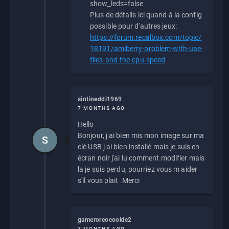
show_leds=false
Plus de détails ici quand à la config
possible pour d'autres jeux:
https://forum.recalbox.com/topic/
18191/amiberry-problem-with-uae-
files-and-the-cpu-speed
sintineddi1969
7 MONTHS AGO
Hello
Bonjour, j ai bien mis mon image sur ma
S
clé USB j ai bien installé mais je suis en
écran noir j'ai lu comment modifier mais
la je suis perdu, pourriez vous m aider
s'il vous plait .Merci
gameroreocookie2
7 MONTHS AGO