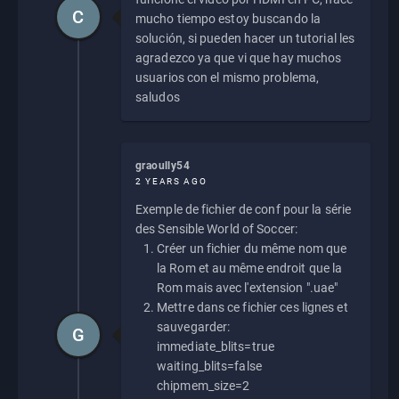
C
mucho tiempo estoy buscando la
solución, si pueden hacer un tutorial les
agradezco ya que vi que hay muchos
usuarios con el mismo problema,
saludos
graoully54
2 YEARS AGO
Exemple de fichier de conf pour la série
des Sensible World of Soccer:
Créer un fichier du même nom que
la Rom et au même endroit que la
Rom mais avec l'extension ".uae"
Mettre dans ce fichier ces lignes et
sauvegarder:
G
immediate_blits=true
waiting_blits=false
chipmem_size=2