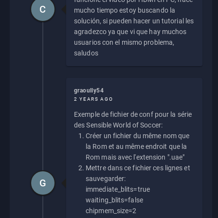
C
mucho tiempo estoy buscando la
solución, si pueden hacer un tutorial les
agradezco ya que vi que hay muchos
usuarios con el mismo problema,
saludos
graoully54
2 YEARS AGO
Exemple de fichier de conf pour la série
des Sensible World of Soccer:
Créer un fichier du même nom que
la Rom et au même endroit que la
Rom mais avec l'extension ".uae"
Mettre dans ce fichier ces lignes et
sauvegarder:
G
immediate_blits=true
waiting_blits=false
chipmem_size=2