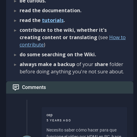
be curious.
read the documentation.
read the
tutorials
.
contribute to the wiki, whether it's
creating content or translating
(see
How to
contribute
)
do some searching on the Wiki.
always make a backup
of your
share
folder
before doing anything you're not sure about.
Comments
cep
5 YEARS AGO
Necesito saber cómo hacer para que
funcione el vídeo por HDMI en PC, hace