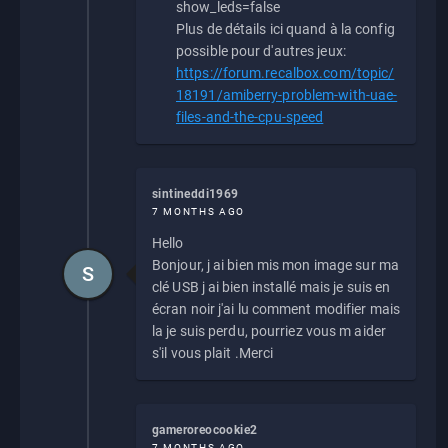
show_leds=false
Plus de détails ici quand à la config
possible pour d'autres jeux:
https://forum.recalbox.com/topic/
18191/amiberry-problem-with-uae-
files-and-the-cpu-speed
sintineddi1969
7 MONTHS AGO
Hello
Bonjour, j ai bien mis mon image sur ma
S
clé USB j ai bien installé mais je suis en
écran noir j'ai lu comment modifier mais
la je suis perdu, pourriez vous m aider
s'il vous plait .Merci
gameroreocookie2
7 MONTHS AGO