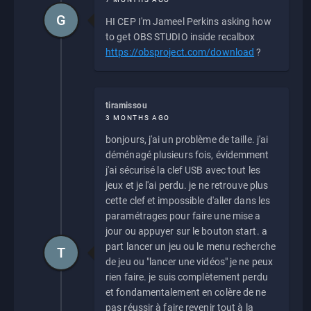
G
HI CEP I'm Jameel Perkins asking how
to get OBS STUDIO inside recalbox
https://obsproject.com/download
?
tiramissou
3 MONTHS AGO
bonjours, j'ai un problème de taille. j'ai
déménagé plusieurs fois, évidemment
j'ai sécurisé la clef USB avec tout les
jeux et je l'ai perdu. je ne retrouve plus
cette clef et impossible d'aller dans les
paramétrages pour faire une mise a
jour ou appuyer sur le bouton start. a
part lancer un jeu ou le menu recherche
T
de jeu ou "lancer une vidéos" je ne peux
rien faire. je suis complètement perdu
et fondamentalement en colère de ne
pas réussir à faire revenir tout à la