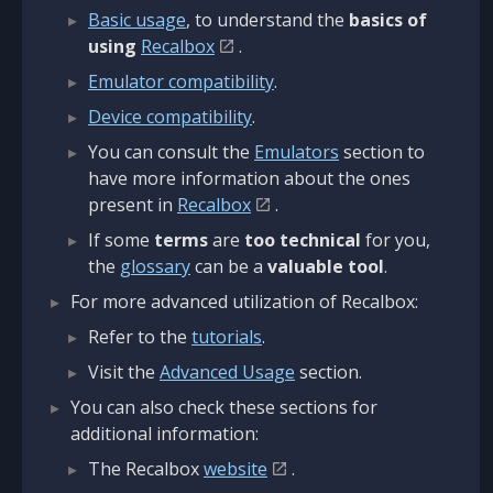
Basic usage
, to understand the
basics of
using
Recalbox
.
Emulator compatibility
.
Device compatibility
.
You can consult the
Emulators
section to
have more information about the ones
present in
Recalbox
.
If some
terms
are
too technical
for you,
the
glossary
can be a
valuable tool
.
For more advanced utilization of Recalbox:
Refer to the
tutorials
.
Visit the
Advanced Usage
section.
You can also check these sections for
additional information:
The Recalbox
website
.