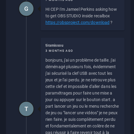
G
HI CEP I'm Jameel Perkins asking how
to get OBS STUDIO inside recalbox
https://obsproject.com/download
?
tiramissou
3 MONTHS AGO
bonjours, j'ai un problème de taille. j'ai
déménagé plusieurs fois, évidemment
j'ai sécurisé la clef USB avec tout les
jeux et je l'ai perdu. je ne retrouve plus
cette clef et impossible d'aller dans les
paramétrages pour faire une mise a
jour ou appuyer sur le bouton start. a
part lancer un jeu ou le menu recherche
T
de jeu ou "lancer une vidéos" je ne peux
rien faire. je suis complètement perdu
et fondamentalement en colère de ne
pas réussir à faire revenir tout à la