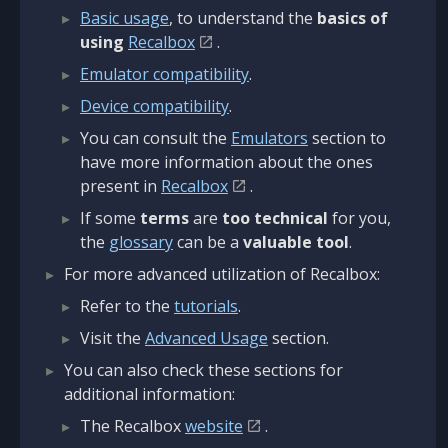
Basic usage
, to understand the
basics of
using
Recalbox
.
Emulator compatibility
.
Device compatibility
.
You can consult the
Emulators
section to
have more information about the ones
present in
Recalbox
.
If some
terms
are
too technical
for you,
the
glossary
can be a
valuable tool
.
For more advanced utilization of Recalbox:
Refer to the
tutorials
.
Visit the
Advanced Usage
section.
You can also check these sections for
additional information:
The Recalbox
website
.