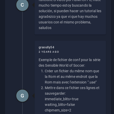
C
mucho tiempo estoy buscando la
solución, si pueden hacer un tutorial les
agradezco ya que vi que hay muchos
usuarios con el mismo problema,
saludos
graoully54
2 YEARS AGO
Exemple de fichier de conf pour la série
des Sensible World of Soccer:
Créer un fichier du même nom que
la Rom et au même endroit que la
Rom mais avec l'extension ".uae"
Mettre dans ce fichier ces lignes et
sauvegarder:
G
immediate_blits=true
waiting_blits=false
chipmem_size=2