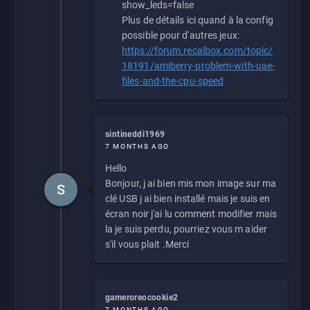
show_leds=false
Plus de détails ici quand à la config
possible pour d'autres jeux:
https://forum.recalbox.com/topic/
18191/amiberry-problem-with-uae-
files-and-the-cpu-speed
sintineddi1969
7 MONTHS AGO
Hello
Bonjour, j ai bien mis mon image sur ma
S
clé USB j ai bien installé mais je suis en
écran noir j'ai lu comment modifier mais
la je suis perdu, pourriez vous m aider
s'il vous plait .Merci
gameroreocookie2
7 MONTHS AGO