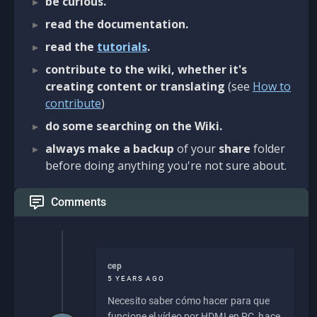
be curious.
read the documentation.
read the
tutorials
.
contribute to the wiki, whether it's
creating content or translating
(see
How to
contribute
)
do some searching on the Wiki.
always make a backup
of your
share
folder
before doing anything you're not sure about.
Comments
cep
5 YEARS AGO
Necesito saber cómo hacer para que
funcione el vídeo por HDMI en PC, hace