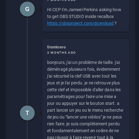
G
HI CEP I'm Jameel Perkins asking how
to get OBS STUDIO inside recalbox
https://obsproject.com/download
?
tiramissou
3 MONTHS AGO
bonjours, j'ai un problème de taille. j'ai
déménagé plusieurs fois, évidemment
j'ai sécurisé la clef USB avec tout les
jeux et je l'ai perdu. je ne retrouve plus
cette clef et impossible d'aller dans les
paramétrages pour faire une mise a
jour ou appuyer sur le bouton start. a
part lancer un jeu ou le menu recherche
T
de jeu ou "lancer une vidéos" je ne peux
rien faire. je suis complètement perdu
et fondamentalement en colère de ne
pas réussir à faire revenir tout à la