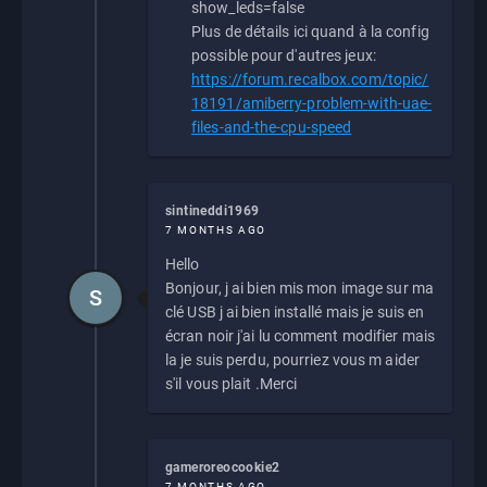
show_leds=false
Plus de détails ici quand à la config
possible pour d'autres jeux:
https://forum.recalbox.com/topic/
18191/amiberry-problem-with-uae-
files-and-the-cpu-speed
sintineddi1969
7 MONTHS AGO
Hello
Bonjour, j ai bien mis mon image sur ma
S
clé USB j ai bien installé mais je suis en
écran noir j'ai lu comment modifier mais
la je suis perdu, pourriez vous m aider
s'il vous plait .Merci
gameroreocookie2
7 MONTHS AGO