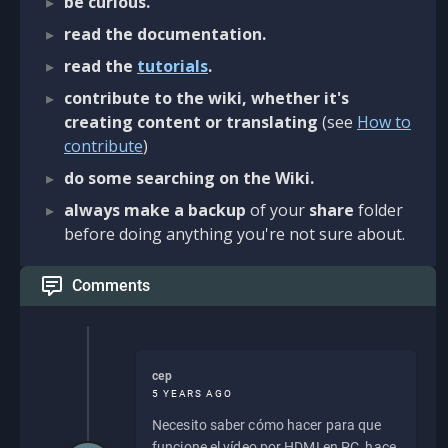
be curious.
read the documentation.
read the
tutorials
.
contribute to the wiki, whether it's
creating content or translating
(see
How to
contribute
)
do some searching on the Wiki.
always make a backup
of your
share
folder
before doing anything you're not sure about.
Comments
cep
5 YEARS AGO
Necesito saber cómo hacer para que
funcione el vídeo por HDMI en PC, hace