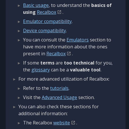
Basic usage
, to understand the
basics of
using
Recalbox
.
Emulator compatibility
.
Device compatibility
.
You can consult the
Emulators
section to
have more information about the ones
present in
Recalbox
.
If some
terms
are
too technical
for you,
the
glossary
can be a
valuable tool
.
For more advanced utilization of Recalbox:
Refer to the
tutorials
.
Visit the
Advanced Usage
section.
You can also check these sections for
additional information:
The Recalbox
website
.