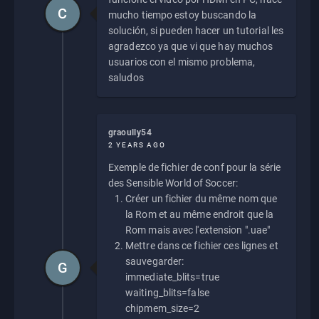
C
mucho tiempo estoy buscando la
solución, si pueden hacer un tutorial les
agradezco ya que vi que hay muchos
usuarios con el mismo problema,
saludos
graoully54
2 YEARS AGO
Exemple de fichier de conf pour la série
des Sensible World of Soccer:
Créer un fichier du même nom que
la Rom et au même endroit que la
Rom mais avec l'extension ".uae"
Mettre dans ce fichier ces lignes et
sauvegarder:
G
immediate_blits=true
waiting_blits=false
chipmem_size=2