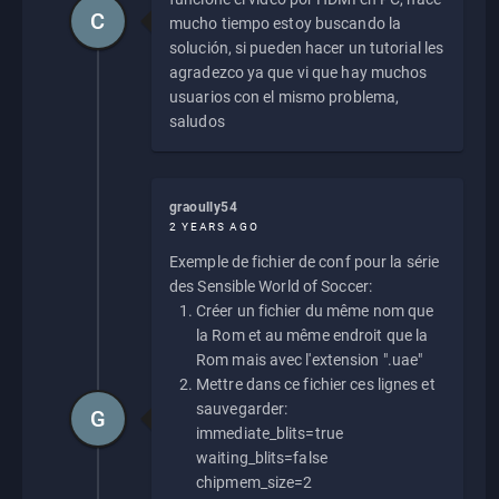
C
mucho tiempo estoy buscando la
solución, si pueden hacer un tutorial les
agradezco ya que vi que hay muchos
usuarios con el mismo problema,
saludos
graoully54
2 YEARS AGO
Exemple de fichier de conf pour la série
des Sensible World of Soccer:
Créer un fichier du même nom que
la Rom et au même endroit que la
Rom mais avec l'extension ".uae"
Mettre dans ce fichier ces lignes et
sauvegarder:
G
immediate_blits=true
waiting_blits=false
chipmem_size=2