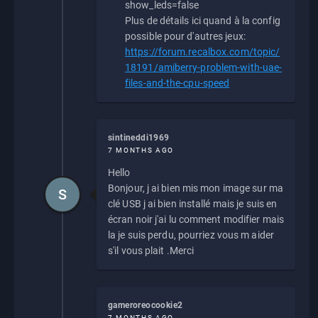
show_leds=false
Plus de détails ici quand à la config
possible pour d'autres jeux:
https://forum.recalbox.com/topic/
18191/amiberry-problem-with-uae-
files-and-the-cpu-speed
sintineddi1969
7 MONTHS AGO
Hello
Bonjour, j ai bien mis mon image sur ma
S
clé USB j ai bien installé mais je suis en
écran noir j'ai lu comment modifier mais
la je suis perdu, pourriez vous m aider
s'il vous plait .Merci
gameroreocookie2
7 MONTHS AGO