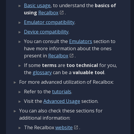
Basic usage
, to understand the
basics of
using
Recalbox
.
Emulator compatibility
.
Device compatibility
.
You can consult the
Emulators
section to
have more information about the ones
present in
Recalbox
.
If some
terms
are
too technical
for you,
the
glossary
can be a
valuable tool
.
For more advanced utilization of Recalbox:
Refer to the
tutorials
.
Visit the
Advanced Usage
section.
You can also check these sections for
additional information:
The Recalbox
website
.