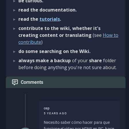
be curious.
read the documentation.
read the
tutorials
.
contribute to the wiki, whether it's
creating content or translating
(see
How to
contribute
)
do some searching on the Wiki.
always make a backup
of your
share
folder
before doing anything you're not sure about.
Comments
cep
5 YEARS AGO
Necesito saber cómo hacer para que
funcione el vídeo por HDMI en PC, hace