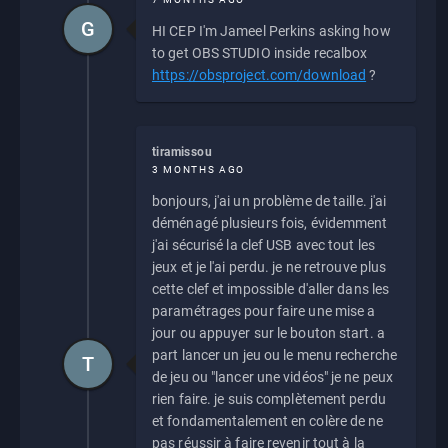
G
HI CEP I'm Jameel Perkins asking how
to get OBS STUDIO inside recalbox
https://obsproject.com/download
?
tiramissou
3 MONTHS AGO
bonjours, j'ai un problème de taille. j'ai
déménagé plusieurs fois, évidemment
j'ai sécurisé la clef USB avec tout les
jeux et je l'ai perdu. je ne retrouve plus
cette clef et impossible d'aller dans les
paramétrages pour faire une mise a
jour ou appuyer sur le bouton start. a
part lancer un jeu ou le menu recherche
T
de jeu ou "lancer une vidéos" je ne peux
rien faire. je suis complètement perdu
et fondamentalement en colère de ne
pas réussir à faire revenir tout à la