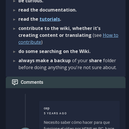
be curious.
read the documentation.
read the
tutorials
.
contribute to the wiki, whether it's
creating content or translating
(see
How to
contribute
)
do some searching on the Wiki.
always make a backup
of your
share
folder
before doing anything you're not sure about.
Comments
cep
5 YEARS AGO
Necesito saber cómo hacer para que
funcione el vídeo por HDMI en PC, hace