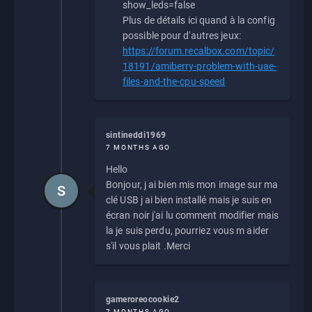
show_leds=false
Plus de détails ici quand à la config
possible pour d'autres jeux:
https://forum.recalbox.com/topic/
18191/amiberry-problem-with-uae-
files-and-the-cpu-speed
sintineddi1969
7 MONTHS AGO
Hello
Bonjour, j ai bien mis mon image sur ma
S
clé USB j ai bien installé mais je suis en
écran noir j'ai lu comment modifier mais
la je suis perdu, pourriez vous m aider
s'il vous plait .Merci
gameroreocookie2
7 MONTHS AGO