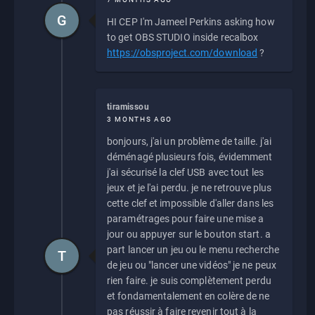
G
HI CEP I'm Jameel Perkins asking how
to get OBS STUDIO inside recalbox
https://obsproject.com/download
?
tiramissou
3 MONTHS AGO
bonjours, j'ai un problème de taille. j'ai
déménagé plusieurs fois, évidemment
j'ai sécurisé la clef USB avec tout les
jeux et je l'ai perdu. je ne retrouve plus
cette clef et impossible d'aller dans les
paramétrages pour faire une mise a
jour ou appuyer sur le bouton start. a
part lancer un jeu ou le menu recherche
T
de jeu ou "lancer une vidéos" je ne peux
rien faire. je suis complètement perdu
et fondamentalement en colère de ne
pas réussir à faire revenir tout à la