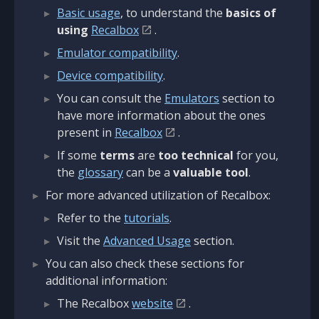
Basic usage
, to understand the
basics of
using
Recalbox
.
Emulator compatibility
.
Device compatibility
.
You can consult the
Emulators
section to
have more information about the ones
present in
Recalbox
.
If some
terms
are
too technical
for you,
the
glossary
can be a
valuable tool
.
For more advanced utilization of Recalbox:
Refer to the
tutorials
.
Visit the
Advanced Usage
section.
You can also check these sections for
additional information:
The Recalbox
website
.