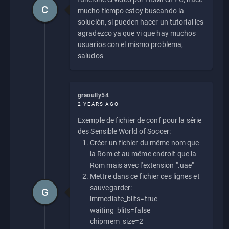
C
mucho tiempo estoy buscando la
solución, si pueden hacer un tutorial les
agradezco ya que vi que hay muchos
usuarios con el mismo problema,
saludos
graoully54
2 YEARS AGO
Exemple de fichier de conf pour la série
des Sensible World of Soccer:
Créer un fichier du même nom que
la Rom et au même endroit que la
Rom mais avec l'extension ".uae"
Mettre dans ce fichier ces lignes et
sauvegarder:
G
immediate_blits=true
waiting_blits=false
chipmem_size=2