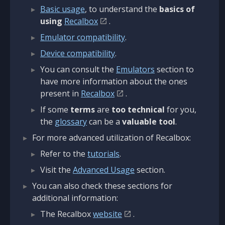
Basic usage
, to understand the
basics of
using
Recalbox
.
Emulator compatibility
.
Device compatibility
.
You can consult the
Emulators
section to
have more information about the ones
present in
Recalbox
.
If some
terms
are
too technical
for you,
the
glossary
can be a
valuable tool
.
For more advanced utilization of Recalbox:
Refer to the
tutorials
.
Visit the
Advanced Usage
section.
You can also check these sections for
additional information:
The Recalbox
website
.