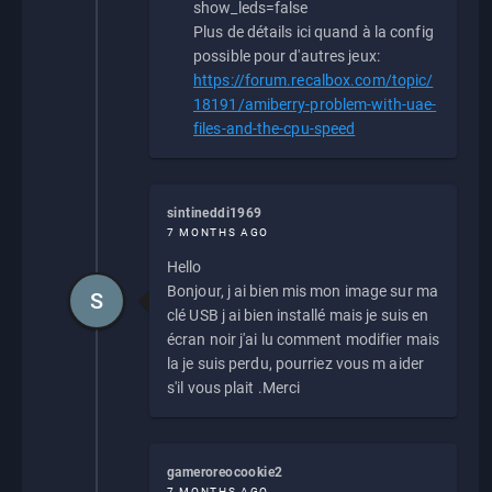
show_leds=false
Plus de détails ici quand à la config
possible pour d'autres jeux:
https://forum.recalbox.com/topic/
18191/amiberry-problem-with-uae-
files-and-the-cpu-speed
sintineddi1969
7 MONTHS AGO
Hello
Bonjour, j ai bien mis mon image sur ma
S
clé USB j ai bien installé mais je suis en
écran noir j'ai lu comment modifier mais
la je suis perdu, pourriez vous m aider
s'il vous plait .Merci
gameroreocookie2
7 MONTHS AGO