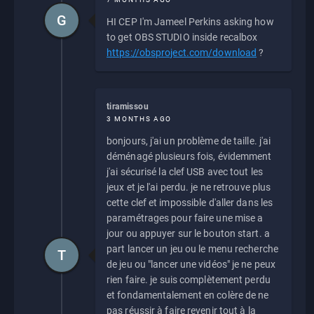
G
HI CEP I'm Jameel Perkins asking how
to get OBS STUDIO inside recalbox
https://obsproject.com/download
?
tiramissou
3 MONTHS AGO
bonjours, j'ai un problème de taille. j'ai
déménagé plusieurs fois, évidemment
j'ai sécurisé la clef USB avec tout les
jeux et je l'ai perdu. je ne retrouve plus
cette clef et impossible d'aller dans les
paramétrages pour faire une mise a
jour ou appuyer sur le bouton start. a
part lancer un jeu ou le menu recherche
T
de jeu ou "lancer une vidéos" je ne peux
rien faire. je suis complètement perdu
et fondamentalement en colère de ne
pas réussir à faire revenir tout à la