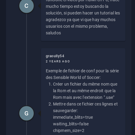
C
mucho tiempo estoy buscando la
solución, si pueden hacer un tutorial les
agradezco ya que vi que hay muchos
usuarios con el mismo problema,
saludos
graoully54
2 YEARS AGO
Exemple de fichier de conf pour la série
des Sensible World of Soccer:
Créer un fichier du même nom que
la Rom et au même endroit que la
Rom mais avec l'extension ".uae"
Mettre dans ce fichier ces lignes et
sauvegarder:
G
immediate_blits=true
waiting_blits=false
chipmem_size=2