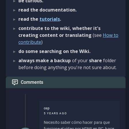
be curious.
read the documentation.
read the
tutorials
.
contribute to the wiki, whether it's
creating content or translating
(see
How to
contribute
)
do some searching on the Wiki.
always make a backup
of your
share
folder
before doing anything you're not sure about.
Comments
cep
5 YEARS AGO
Necesito saber cómo hacer para que
funcione el vídeo por HDMI en PC, hace