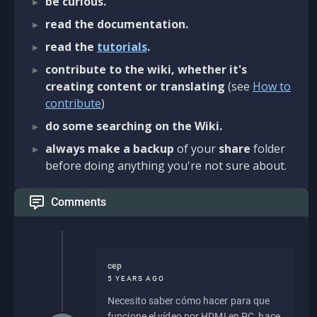
be curious.
read the documentation.
read the
tutorials
.
contribute to the wiki, whether it's
creating content or translating
(see
How to
contribute
)
do some searching on the Wiki.
always make a backup
of your
share
folder
before doing anything you're not sure about.
Comments
cep
5 YEARS AGO
Necesito saber cómo hacer para que
funcione el vídeo por HDMI en PC, hace