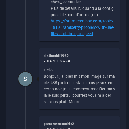
show_leds=false
Plus de détails ici quand à la config
possible pour d'autres jeux:
https://forum.recalbox.com/topic/
18191/amiberry-problem-with-uae-
files-and-the-cpu-speed
sintineddi1969
7 MONTHS AGO
Hello
Bonjour, j ai bien mis mon image sur ma
S
clé USB j ai bien installé mais je suis en
écran noir j'ai lu comment modifier mais
la je suis perdu, pourriez vous m aider
s'il vous plait .Merci
gameroreocookie2
7 MONTHS AGO