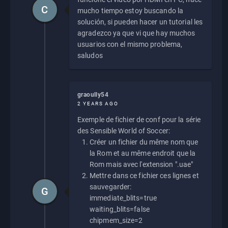
C
mucho tiempo estoy buscando la
solución, si pueden hacer un tutorial les
agradezco ya que vi que hay muchos
usuarios con el mismo problema,
saludos
graoully54
2 YEARS AGO
Exemple de fichier de conf pour la série
des Sensible World of Soccer:
Créer un fichier du même nom que
la Rom et au même endroit que la
Rom mais avec l'extension ".uae"
Mettre dans ce fichier ces lignes et
sauvegarder:
G
immediate_blits=true
waiting_blits=false
chipmem_size=2