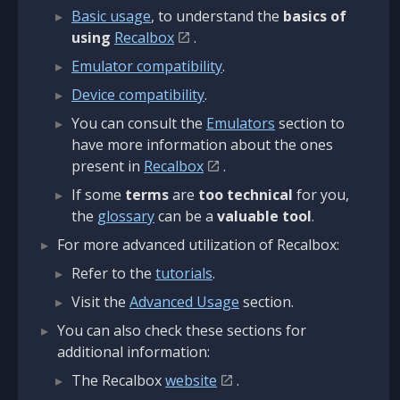
Basic usage
, to understand the
basics of
using
Recalbox
.
Emulator compatibility
.
Device compatibility
.
You can consult the
Emulators
section to
have more information about the ones
present in
Recalbox
.
If some
terms
are
too technical
for you,
the
glossary
can be a
valuable tool
.
For more advanced utilization of Recalbox:
Refer to the
tutorials
.
Visit the
Advanced Usage
section.
You can also check these sections for
additional information:
The Recalbox
website
.