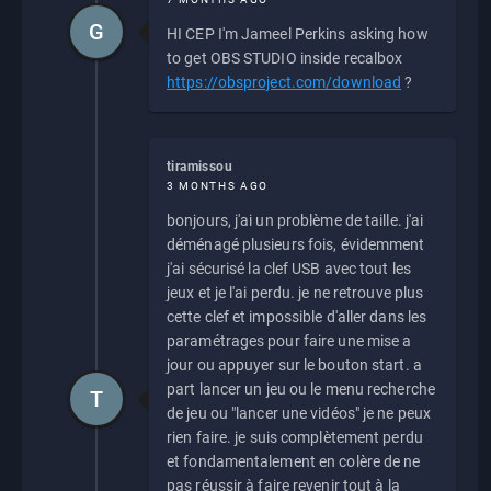
G
HI CEP I'm Jameel Perkins asking how
to get OBS STUDIO inside recalbox
https://obsproject.com/download
?
tiramissou
3 MONTHS AGO
bonjours, j'ai un problème de taille. j'ai
déménagé plusieurs fois, évidemment
j'ai sécurisé la clef USB avec tout les
jeux et je l'ai perdu. je ne retrouve plus
cette clef et impossible d'aller dans les
paramétrages pour faire une mise a
jour ou appuyer sur le bouton start. a
part lancer un jeu ou le menu recherche
T
de jeu ou "lancer une vidéos" je ne peux
rien faire. je suis complètement perdu
et fondamentalement en colère de ne
pas réussir à faire revenir tout à la