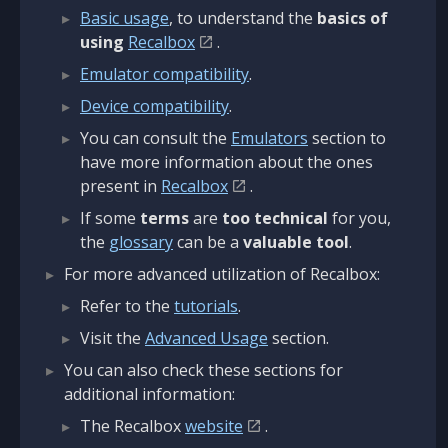
Basic usage
, to understand the
basics of
using
Recalbox
.
Emulator compatibility
.
Device compatibility
.
You can consult the
Emulators
section to
have more information about the ones
present in
Recalbox
.
If some
terms
are
too technical
for you,
the
glossary
can be a
valuable tool
.
For more advanced utilization of Recalbox:
Refer to the
tutorials
.
Visit the
Advanced Usage
section.
You can also check these sections for
additional information:
The Recalbox
website
.