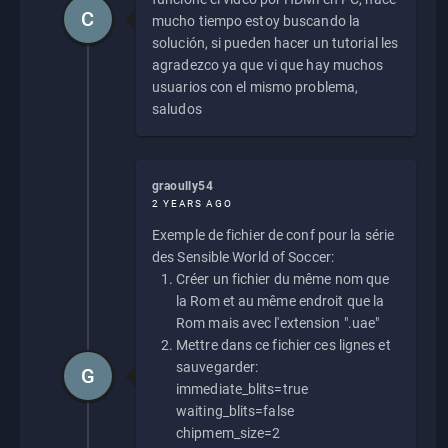
C
mucho tiempo estoy buscando la
solución, si pueden hacer un tutorial les
agradezco ya que vi que hay muchos
usuarios con el mismo problema,
saludos
graoully54
2 YEARS AGO
Exemple de fichier de conf pour la série
des Sensible World of Soccer:
Créer un fichier du même nom que
la Rom et au même endroit que la
Rom mais avec l'extension ".uae"
Mettre dans ce fichier ces lignes et
sauvegarder:
G
immediate_blits=true
waiting_blits=false
chipmem_size=2