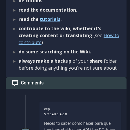
be curious.
read the documentation.
read the
tutorials
.
contribute to the wiki, whether it's
creating content or translating
(see
How to
contribute
)
do some searching on the Wiki.
always make a backup
of your
share
folder
before doing anything you're not sure about.
Comments
cep
5 YEARS AGO
Necesito saber cómo hacer para que
funcione el vídeo por HDMI en PC, hace