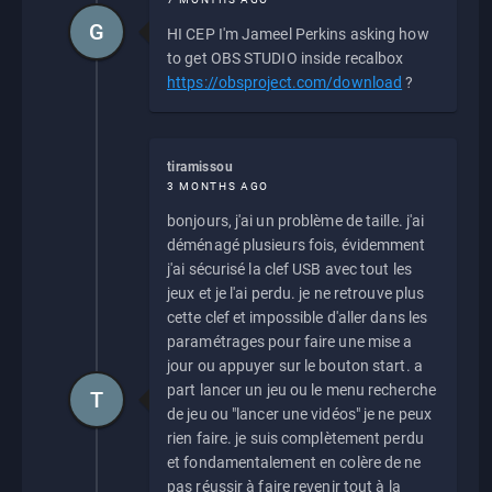
G
HI CEP I'm Jameel Perkins asking how
to get OBS STUDIO inside recalbox
https://obsproject.com/download
?
tiramissou
3 MONTHS AGO
bonjours, j'ai un problème de taille. j'ai
déménagé plusieurs fois, évidemment
j'ai sécurisé la clef USB avec tout les
jeux et je l'ai perdu. je ne retrouve plus
cette clef et impossible d'aller dans les
paramétrages pour faire une mise a
jour ou appuyer sur le bouton start. a
part lancer un jeu ou le menu recherche
T
de jeu ou "lancer une vidéos" je ne peux
rien faire. je suis complètement perdu
et fondamentalement en colère de ne
pas réussir à faire revenir tout à la