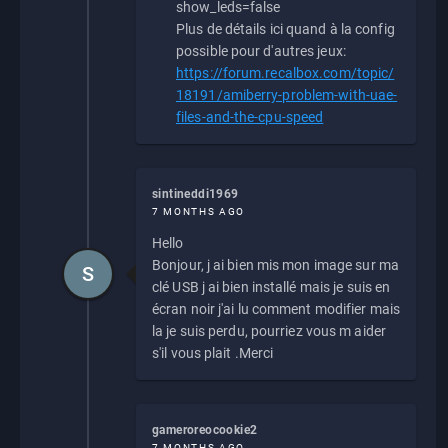
show_leds=false
Plus de détails ici quand à la config
possible pour d'autres jeux:
https://forum.recalbox.com/topic/
18191/amiberry-problem-with-uae-
files-and-the-cpu-speed
sintineddi1969
7 MONTHS AGO
Hello
Bonjour, j ai bien mis mon image sur ma
S
clé USB j ai bien installé mais je suis en
écran noir j'ai lu comment modifier mais
la je suis perdu, pourriez vous m aider
s'il vous plait .Merci
gameroreocookie2
7 MONTHS AGO