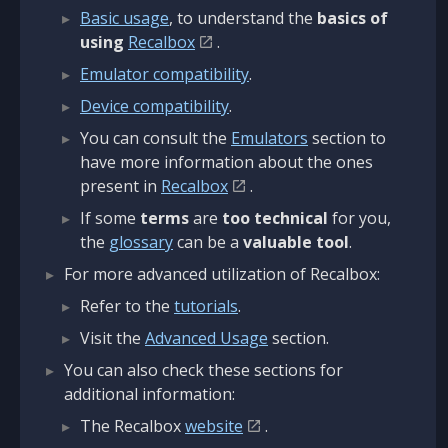
Basic usage
, to understand the
basics of
using
Recalbox
.
Emulator compatibility
.
Device compatibility
.
You can consult the
Emulators
section to
have more information about the ones
present in
Recalbox
.
If some
terms
are
too technical
for you,
the
glossary
can be a
valuable tool
.
For more advanced utilization of Recalbox:
Refer to the
tutorials
.
Visit the
Advanced Usage
section.
You can also check these sections for
additional information:
The Recalbox
website
.