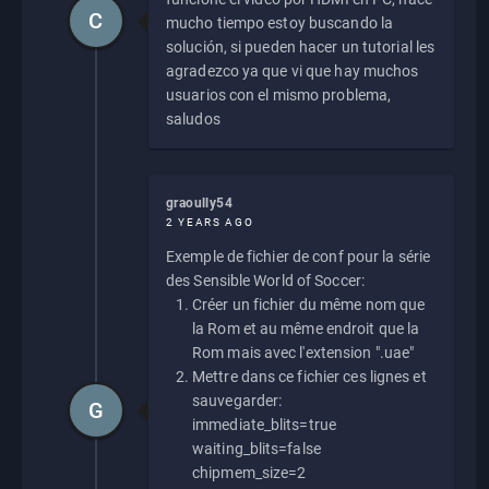
C
mucho tiempo estoy buscando la
solución, si pueden hacer un tutorial les
agradezco ya que vi que hay muchos
usuarios con el mismo problema,
saludos
graoully54
2 YEARS AGO
Exemple de fichier de conf pour la série
des Sensible World of Soccer:
Créer un fichier du même nom que
la Rom et au même endroit que la
Rom mais avec l'extension ".uae"
Mettre dans ce fichier ces lignes et
sauvegarder:
G
immediate_blits=true
waiting_blits=false
chipmem_size=2