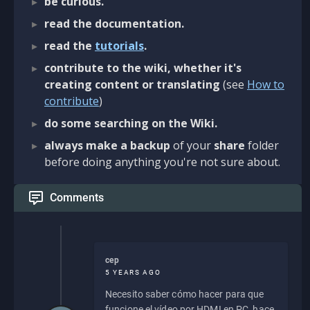
be curious.
read the documentation.
read the
tutorials
.
contribute to the wiki, whether it's
creating content or translating
(see
How to
contribute
)
do some searching on the Wiki.
always make a backup
of your
share
folder
before doing anything you're not sure about.
Comments
cep
5 YEARS AGO
Necesito saber cómo hacer para que
funcione el vídeo por HDMI en PC, hace