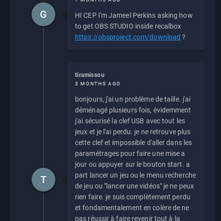
G
HI CEP I'm Jameel Perkins asking how
to get OBS STUDIO inside recalbox
https://obsproject.com/download
?
tiramissou
3 MONTHS AGO
bonjours, j'ai un problème de taille. j'ai
déménagé plusieurs fois, évidemment
j'ai sécurisé la clef USB avec tout les
jeux et je l'ai perdu. je ne retrouve plus
cette clef et impossible d'aller dans les
paramétrages pour faire une mise a
jour ou appuyer sur le bouton start. a
part lancer un jeu ou le menu recherche
T
de jeu ou "lancer une vidéos" je ne peux
rien faire. je suis complètement perdu
et fondamentalement en colère de ne
pas réussir à faire revenir tout à la