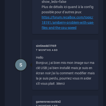
show_leds=false
Plus de détails ici quand à la config
possible pour d'autres jeux:
https://forum.recalbox.com/topic/
18191/amiberry-problem-with-uae-
files-and-the-cpu-speed
sintineddi1969
7 MONTHS AGO
Hello
Bonjour, j ai bien mis mon image sur ma
S
clé USB j ai bien installé mais je suis en
écran noir j'ai lu comment modifier mais
la je suis perdu, pourriez vous m aider
s'il vous plait .Merci
gameroreocookie2
7 MONTHS AGO