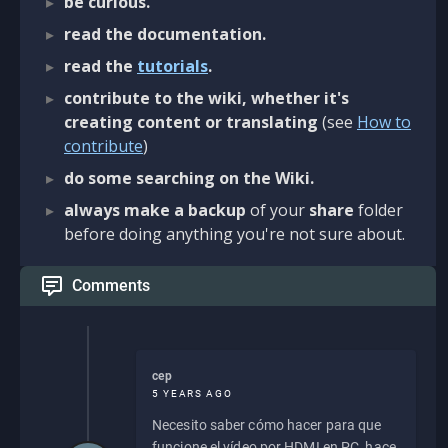
be curious.
read the documentation.
read the
tutorials
.
contribute to the wiki, whether it's
creating content or translating
(see
How to
contribute
)
do some searching on the Wiki.
always make a backup
of your
share
folder
before doing anything you're not sure about.
Comments
cep
5 YEARS AGO
Necesito saber cómo hacer para que
funcione el vídeo por HDMI en PC, hace