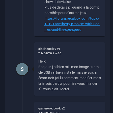
show_leds=false
Plus de détails ici quand à la config
possible pour d'autres jeux:
https://forum.recalbox.com/topic/
18191/amiberry-problem-with-uae-
files-and-the-cpu-speed
sintineddi1969
7 MONTHS AGO
Hello
Bonjour, j ai bien mis mon image sur ma
S
clé USB j ai bien installé mais je suis en
écran noir j'ai lu comment modifier mais
la je suis perdu, pourriez vous m aider
s'il vous plait .Merci
gameroreocookie2
7 MONTHS AGO