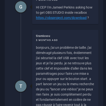
G
HI CEP I'm Jameel Perkins asking how
to get OBS STUDIO inside recalbox
https://obsproject.com/download
?
tiramissou
3 MONTHS AGO
bonjours, j'ai un problème de taille. j'ai
déménagé plusieurs fois, évidemment
j'ai sécurisé la clef USB avec tout les
jeux et je l'ai perdu. je ne retrouve plus
cette clef et impossible d'aller dans les
paramétrages pour faire une mise a
jour ou appuyer sur le bouton start. a
part lancer un jeu ou le menu recherche
T
de jeu ou "lancer une vidéos" je ne peux
rien faire. je suis complètement perdu
et fondamentalement en colère de ne
pas réussir à faire revenir tout à la