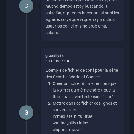
C
mucho tiempo estoy buscando la
solución, si pueden hacer un tutorial les
agradezco ya que vi que hay muchos
usuarios con el mismo problema,
saludos
graoully54
2 YEARS AGO
Exemple de fichier de conf pour la série
des Sensible World of Soccer:
Créer un fichier du même nom que
la Rom et au même endroit que la
Rom mais avec l'extension ".uae"
Mettre dans ce fichier ces lignes et
sauvegarder:
G
immediate_blits=true
waiting_blits=false
chipmem_size=2