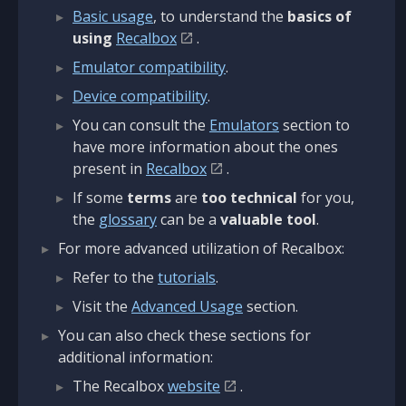
Basic usage
, to understand the
basics of
using
Recalbox
.
Emulator compatibility
.
Device compatibility
.
You can consult the
Emulators
section to
have more information about the ones
present in
Recalbox
.
If some
terms
are
too technical
for you,
the
glossary
can be a
valuable tool
.
For more advanced utilization of Recalbox:
Refer to the
tutorials
.
Visit the
Advanced Usage
section.
You can also check these sections for
additional information:
The Recalbox
website
.