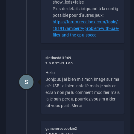
show_leds=false
Plus de détails ici quand à la config
possible pour d'autres jeux:
https://forum.recalbox.com/topic/
18191/amiberry-problem-with-uae-
files-and-the-cpu-speed
sintineddi1969
7 MONTHS AGO
Hello
Bonjour, j ai bien mis mon image sur ma
S
clé USB j ai bien installé mais je suis en
écran noir j'ai lu comment modifier mais
la je suis perdu, pourriez vous m aider
s'il vous plait .Merci
gameroreocookie2
7 MONTHS AGO