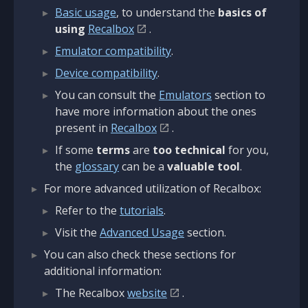
Basic usage
, to understand the
basics of
using
Recalbox
.
Emulator compatibility
.
Device compatibility
.
You can consult the
Emulators
section to
have more information about the ones
present in
Recalbox
.
If some
terms
are
too technical
for you,
the
glossary
can be a
valuable tool
.
For more advanced utilization of Recalbox:
Refer to the
tutorials
.
Visit the
Advanced Usage
section.
You can also check these sections for
additional information:
The Recalbox
website
.