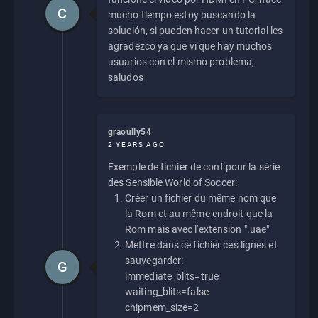
C
mucho tiempo estoy buscando la
solución, si pueden hacer un tutorial les
agradezco ya que vi que hay muchos
usuarios con el mismo problema,
saludos
graoully54
2 YEARS AGO
Exemple de fichier de conf pour la série
des Sensible World of Soccer:
Créer un fichier du même nom que
la Rom et au même endroit que la
Rom mais avec l'extension ".uae"
Mettre dans ce fichier ces lignes et
sauvegarder:
G
immediate_blits=true
waiting_blits=false
chipmem_size=2