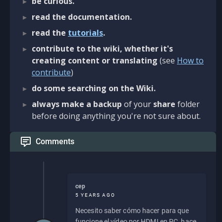
be curious.
read the documentation.
read the
tutorials
.
contribute to the wiki, whether it's
creating content or translating
(see
How to
contribute
)
do some searching on the Wiki.
always make a backup
of your
share
folder
before doing anything you're not sure about.
Comments
cep
5 YEARS AGO
Necesito saber cómo hacer para que
funcione el vídeo por HDMI en PC, hace