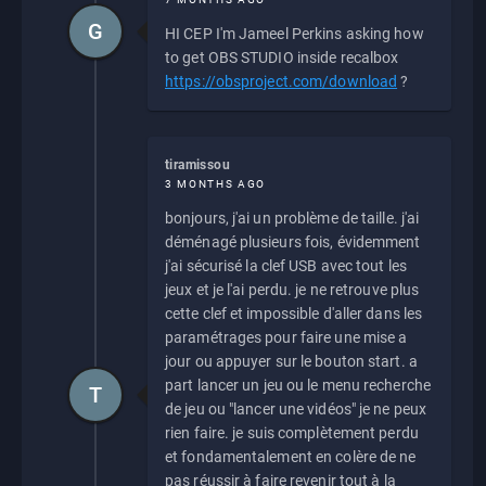
G
HI CEP I'm Jameel Perkins asking how
to get OBS STUDIO inside recalbox
https://obsproject.com/download
?
tiramissou
3 MONTHS AGO
bonjours, j'ai un problème de taille. j'ai
déménagé plusieurs fois, évidemment
j'ai sécurisé la clef USB avec tout les
jeux et je l'ai perdu. je ne retrouve plus
cette clef et impossible d'aller dans les
paramétrages pour faire une mise a
jour ou appuyer sur le bouton start. a
part lancer un jeu ou le menu recherche
T
de jeu ou "lancer une vidéos" je ne peux
rien faire. je suis complètement perdu
et fondamentalement en colère de ne
pas réussir à faire revenir tout à la