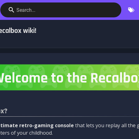
Search...
calbox wiki!
ox?
ltimate retro-gaming console
that lets you replay all th
ers of your childhood.