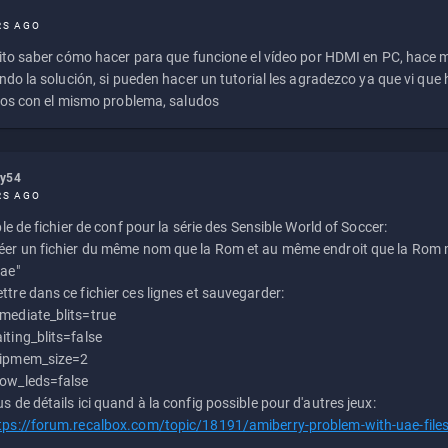
RS AGO
to saber cómo hacer para que funcione el vídeo por HDMI en PC, hace
do la solución, si pueden hacer un tutorial les agradezco ya que vi qu
os con el mismo problema, saludos
ly54
RS AGO
e de fichier de conf pour la série des Sensible World of Soccer:
éer un fichier du même nom que la Rom et au même endroit que la Rom m
uae"
ttre dans ce fichier ces lignes et sauvegarder:
mediate_blits=true
iting_blits=false
ipmem_size=2
ow_leds=false
us de détails ici quand à la config possible pour d'autres jeux:
tps://forum.recalbox.com/topic/18191/amiberry-problem-with-uae-file