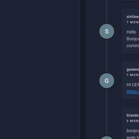
sintin
7 MON
S
Hello
Bonjou
commen
gamero
7 MON
G
HI CEP
https
tirami
3 MON
bonjou
avec to