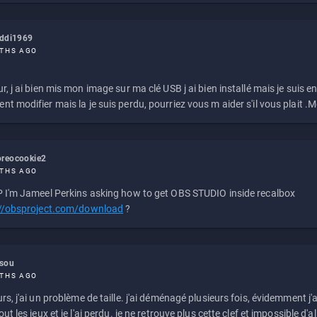
eddi1969
THS AGO
r, j ai bien mis mon image sur ma clé USB j ai bien installé mais je suis en 
t modifier mais la je suis perdu, pourriez vous m aider s'il vous plait .M
reocookie2
THS AGO
 I'm Jameel Perkins asking how to get OBS STUDIO inside recalbox
://obsproject.com/download
?
ssou
THS AGO
rs, j'ai un problème de taille. j'ai déménagé plusieurs fois, évidemment j'a
ut les jeux et je l'ai perdu. je ne retrouve plus cette clef et impossible d'a