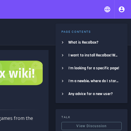
PAGE CONTENTS
What is Recalbox?
I want to install Recalbox! Where do I start?
I'm looking for a specific page!
I'm a newbie, where do I start?
Any advice for a new user?
e games from the
TALK
View Discussion