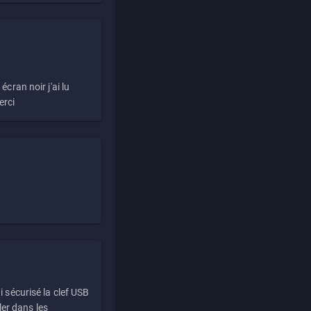
écran noir j'ai lu
erci
i sécurisé la clef USB
ller dans les