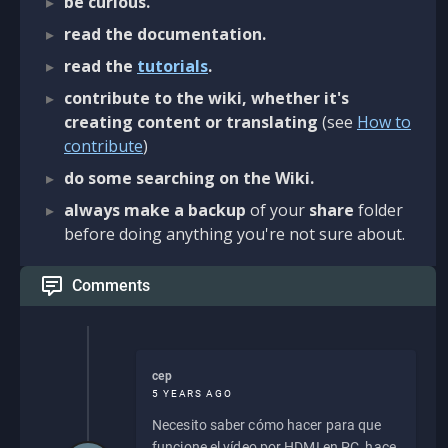
be curious.
read the documentation.
read the
tutorials
.
contribute to the wiki, whether it's
creating content or translating
(see
How to
contribute
)
do some searching on the Wiki.
always make a backup
of your
share
folder
before doing anything you're not sure about.
Comments
cep
5 YEARS AGO
Necesito saber cómo hacer para que
funcione el vídeo por HDMI en PC, hace