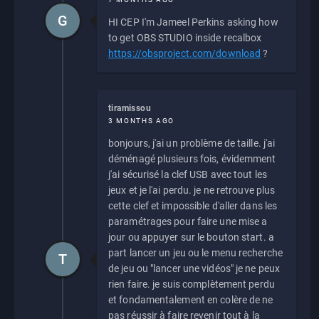
G
HI CEP I'm Jameel Perkins asking how
to get OBS STUDIO inside recalbox
https://obsproject.com/download
?
tiramissou
3 MONTHS AGO
bonjours, j'ai un problème de taille. j'ai
déménagé plusieurs fois, évidemment
j'ai sécurisé la clef USB avec tout les
jeux et je l'ai perdu. je ne retrouve plus
cette clef et impossible d'aller dans les
paramétrages pour faire une mise a
jour ou appuyer sur le bouton start. a
part lancer un jeu ou le menu recherche
T
de jeu ou "lancer une vidéos" je ne peux
rien faire. je suis complètement perdu
et fondamentalement en colère de ne
pas réussir à faire revenir tout à la