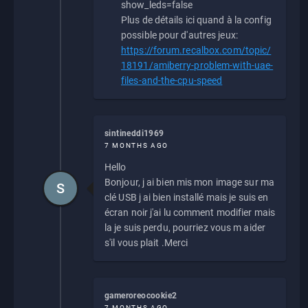
show_leds=false
Plus de détails ici quand à la config
possible pour d'autres jeux:
https://forum.recalbox.com/topic/
18191/amiberry-problem-with-uae-
files-and-the-cpu-speed
sintineddi1969
7 MONTHS AGO
Hello
Bonjour, j ai bien mis mon image sur ma
S
clé USB j ai bien installé mais je suis en
écran noir j'ai lu comment modifier mais
la je suis perdu, pourriez vous m aider
s'il vous plait .Merci
gameroreocookie2
7 MONTHS AGO