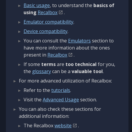
Basic usage
, to understand the
basics of
using
Recalbox
.
Emulator compatibility
.
Device compatibility
.
You can consult the
Emulators
section to
have more information about the ones
present in
Recalbox
.
If some
terms
are
too technical
for you,
the
glossary
can be a
valuable tool
.
For more advanced utilization of Recalbox:
Refer to the
tutorials
.
Visit the
Advanced Usage
section.
You can also check these sections for
additional information:
The Recalbox
website
.