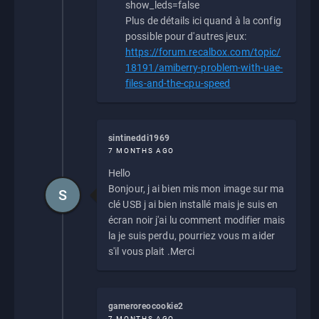
show_leds=false
Plus de détails ici quand à la config
possible pour d'autres jeux:
https://forum.recalbox.com/topic/
18191/amiberry-problem-with-uae-
files-and-the-cpu-speed
sintineddi1969
7 MONTHS AGO
Hello
Bonjour, j ai bien mis mon image sur ma
S
clé USB j ai bien installé mais je suis en
écran noir j'ai lu comment modifier mais
la je suis perdu, pourriez vous m aider
s'il vous plait .Merci
gameroreocookie2
7 MONTHS AGO