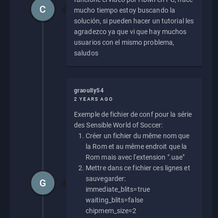
C
mucho tiempo estoy buscando la
solución, si pueden hacer un tutorial les
agradezco ya que vi que hay muchos
usuarios con el mismo problema,
saludos
graoully54
2 YEARS AGO
Exemple de fichier de conf pour la série
des Sensible World of Soccer:
Créer un fichier du même nom que
la Rom et au même endroit que la
Rom mais avec l'extension ".uae"
Mettre dans ce fichier ces lignes et
sauvegarder:
G
immediate_blits=true
waiting_blits=false
chipmem_size=2