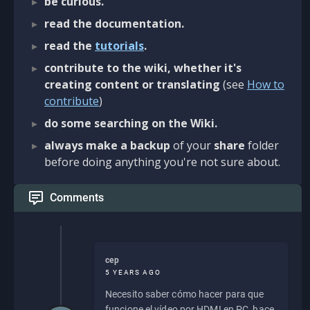
be curious.
read the documentation.
read the
tutorials
.
contribute to the wiki, whether it's
creating content or translating
(see
How to
contribute
)
do some searching on the Wiki.
always make a backup
of your
share
folder
before doing anything you're not sure about.
Comments
cep
5 YEARS AGO
Necesito saber cómo hacer para que
funcione el vídeo por HDMI en PC, hace