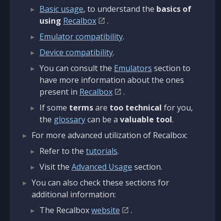
Basic usage
, to understand the
basics of
using
Recalbox
.
Emulator compatibility
.
Device compatibility
.
You can consult the
Emulators
section to
have more information about the ones
present in
Recalbox
.
If some
terms
are
too technical
for you,
the
glossary
can be a
valuable tool
.
For more advanced utilization of Recalbox:
Refer to the
tutorials
.
Visit the
Advanced Usage
section.
You can also check these sections for
additional information:
The Recalbox
website
.