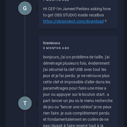
G
HI CEP I'm Jameel Perkins asking how
to get OBS STUDIO inside recalbox
https://obsproject.com/download
?
tiramissou
3 MONTHS AGO
bonjours, j'ai un problème de taille. j'ai
déménagé plusieurs fois, évidemment
j'ai sécurisé la clef USB avec tout les
jeux et je l'ai perdu. je ne retrouve plus
cette clef et impossible d'aller dans les
paramétrages pour faire une mise a
jour ou appuyer sur le bouton start. a
part lancer un jeu ou le menu recherche
T
de jeu ou "lancer une vidéos" je ne peux
rien faire. je suis complètement perdu
et fondamentalement en colère de ne
pas réussir à faire revenir tout à la